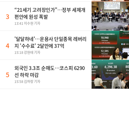
“21세기 고려장인가”…정부 세제개
3
편안에 원성 폭발
13:41 이수현 기자
'달달하네'…운용사 단일종목 레버리
4
지 '수수료' 2달만에 37억
15:18 강현태 기자
외국인 3.3조 순매도…코스피 6290
5
선 하락 마감
15:58 김하랑 기자