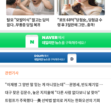
관련기사
"이재명 그 양반 말 믿는 게 아니었는데"…권영세, 반도체기업 현
장서 '탄식'
대구 찾은 김문수, 높은 지지율에 "다른 사람 없다보니 날 찾아"
트럼프가 주목했다…美 선박법 발의로 커지는 한화오션의 기회