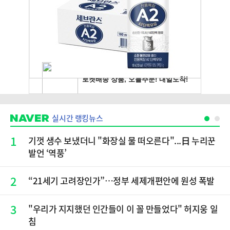
실시간 랭킹뉴스
1
기껏 생수 보냈더니 "화장실 물 떠오른다"...日 누리꾼
발언 ‘역풍’
2
“21세기 고려장인가”…정부 세제개편안에 원성 폭발
3
"우리가 지지했던 인간들이 이 꼴 만들었다" 허지웅 일
침