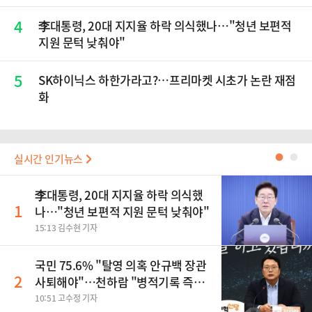
4
李대통령, 20대 지지율 하락 의식했나…"청년 보편적
지원 문턱 낮춰야"
5
SK하이닉스 하한가라고?…프리마켓 시초가 논란 재점
화
실시간 인기뉴스
●
●
李대통령, 20대 지지율 하락 의식했
1
나…"청년 보편적 지원 문턱 낮춰야"
15:13 김수현 기자
국민 75.6% "탈영 의혹 안규백 장관
2
사퇴해야"…천하람 "병적기록 즉각
공개하라"
10:51 고수정 기자