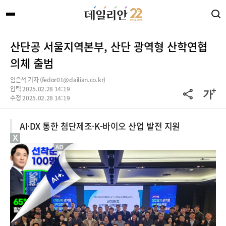
산단공 서울지역본부, 산단 광역형 산학연협
의체 출범
임은석 기자 (fedor01@dailian.co.kr)
입력 2025.02.28 14:19
수정 2025.02.28 14:19
AI·DX 통한 첨단제조·K-바이오 산업 발전 지원
X