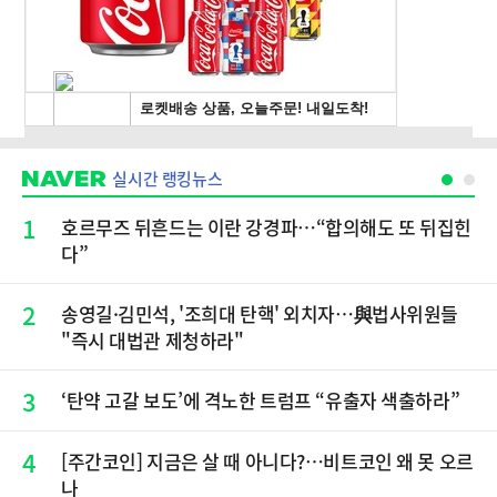
실시간 랭킹뉴스
1
호르무즈 뒤흔드는 이란 강경파…“합의해도 또 뒤집힌
다”
2
송영길·김민석, '조희대 탄핵' 외치자…與법사위원들
"즉시 대법관 제청하라"
3
‘탄약 고갈 보도’에 격노한 트럼프 “유출자 색출하라”
4
[주간코인] 지금은 살 때 아니다?…비트코인 왜 못 오르
나