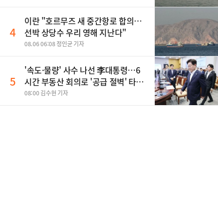
이란 "호르무즈 새 중간항로 합의…
4
선박 상당수 우리 영해 지난다"
08.06 06:08 정인균 기자
'속도·물량' 사수 나선 李대통령…6
5
시간 부동산 회의로 '공급 절벽' 타개
총력전
08:00 김수현 기자