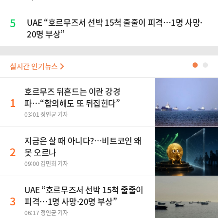
5
UAE “호르무즈서 선박 15척 줄줄이 피격…1명 사망·
20명 부상”
실시간 인기뉴스
●
●
호르무즈 뒤흔드는 이란 강경
1
파…“합의해도 또 뒤집힌다”
03:01 정인균 기자
지금은 살 때 아니다?…비트코인 왜
2
못 오르나
09:00 김민희 기자
UAE “호르무즈서 선박 15척 줄줄이
3
피격…1명 사망·20명 부상”
06:17 정인균 기자