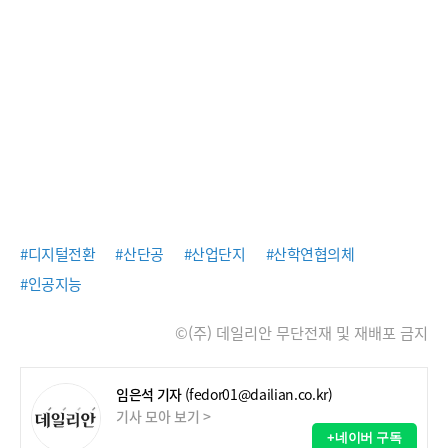
#디지털전환
#산단공
#산업단지
#산학연협의체
#인공지능
©(주) 데일리안 무단전재 및 재배포 금지
임은석 기자
(fedor01@dailian.co.kr)
기사 모아 보기 >
+네이버 구독