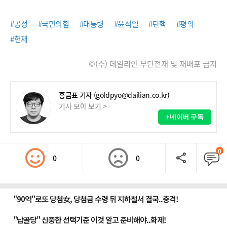
#공정
#국민의힘
#대통령
#윤석열
#탄핵
#평의
#헌재
©(주) 데일리안 무단전재 및 재배포 금지
홍금표 기자
(goldpyo@dailian.co.kr)
기사 모아 보기 >
+네이버 구독
0
0
0