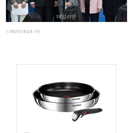
ⓒ데일리안 홍금표 기자