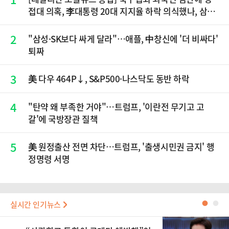
접대 의혹, 李대통령 20대 지지율 하락 의식했나, 삼전
닉스 올인은 금물, SK하이닉스 프리마켓 시초가 논란
재점화, 김민석 "과반 승리 가능성 99%" 등
2
"삼성·SK보다 싸게 달라"…애플, 中창신에 '더 비싸다'
퇴짜
3
美 다우 464P↓, S&P500·나스닥도 동반 하락
4
"탄약 왜 부족한 거야"…트럼프, '이란전 무기고 고
갈'에 국방장관 질책
5
美 원정출산 전면 차단…트럼프, '출생시민권 금지' 행
정명령 서명
실시간 인기뉴스
●
●