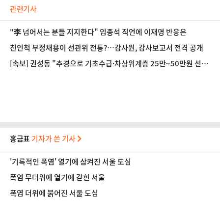
관련기사
"李 넘어서는 분들 지지한다" 임종석 직언에 이재명 반응은
친인척 부정채용이 선관위 전통?…감사원, 감사보고서 전격 공개
[속보] 권성동 "추경으로 기초수급·차상위계층 25만~50만원 선
불카드 지원 추진"
홍금표
기자가 쓴 기사
'기록적인 폭염' 열기에 삼켜진 서울 도심
폭염 무더위에 열기에 갇힌 서울
폭염 더위에 붉어진 서울 도심