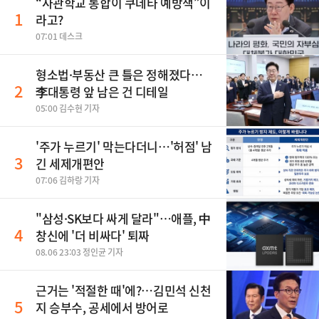
“사관학교 통합이 쿠데타 예방책”이
1
라고?
07:01 데스크
형소법·부동산 큰 틀은 정해졌다…
2
李대통령 앞 남은 건 디테일
05:00 김수현 기자
'주가 누르기' 막는다더니…'허점' 남
3
긴 세제개편안
07:06 김하랑 기자
"삼성·SK보다 싸게 달라"…애플, 中
4
창신에 '더 비싸다' 퇴짜
08.06 23:03 정인균 기자
근거는 '적절한 때'에?…김민석 신천
5
지 승부수, 공세에서 방어로