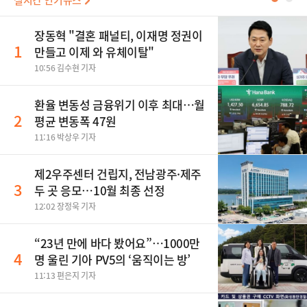
실시간 인기뉴스
장동혁 "결혼 패널티, 이재명 정권이
1
만들고 이제 와 유체이탈"
10:56 김수현 기자
환율 변동성 금융위기 이후 최대…월
2
평균 변동폭 47원
11:16 박상우 기자
제2우주센터 건립지, 전남광주·제주
3
두 곳 응모…10월 최종 선정
12:02 장정욱 기자
“23년 만에 바다 봤어요”…1000만
4
명 울린 기아 PV5의 ‘움직이는 방’
11:13 편은지 기자