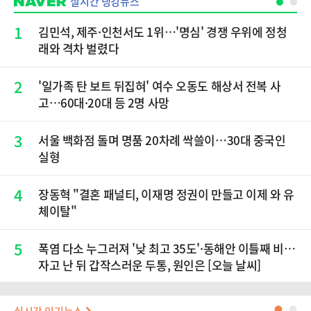
실시간 랭킹뉴스
1
김민석, 제주·인천서도 1위…'명심' 경쟁 우위에 정청
래와 격차 벌렸다
2
'일가족 탄 보트 뒤집혀' 여수 오동도 해상서 전복 사
고…60대·20대 등 2명 사망
3
서울 백화점 돌며 명품 20차례 싹쓸이…30대 중국인
실형
4
장동혁 "결혼 패널티, 이재명 정권이 만들고 이제 와 유
체이탈"
5
폭염 다소 누그러져 '낮 최고 35도'·동해안 이틀째 비…
자고 난 뒤 갑작스러운 두통, 원인은 [오늘 날씨]
●
●