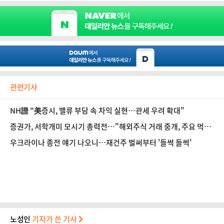
관련기사
NH證 "美증시, 밸류 부담 속 차익 실현…관세 우려 확대"
증권가, 서학개미 모시기 총력전…"해외주식 거래 중개, 주요 먹거
리"
우크라이나 종전 얘기 나오니…재건주 벌써부터 '들썩 들썩'
노성인
기자가 쓴 기사