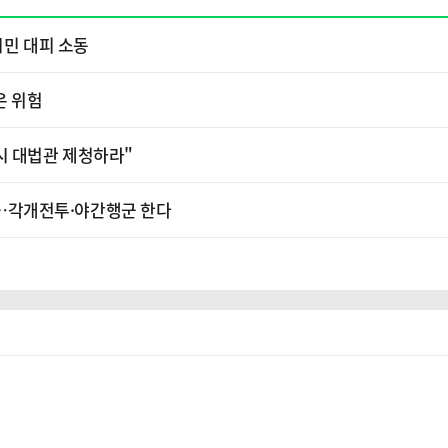
시민 대피 소동
은 위험
시 대법관 제청하라"
소'…각개전투·야간행군 한다