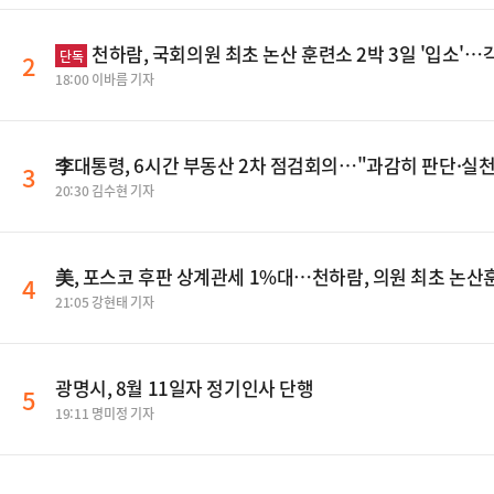
천하람, 국회의원 최초 논산 훈련소 2박 3일 '입소'
단독
2
18:00 이바름 기자
李대통령, 6시간 부동산 2차 점검회의…"과감히 판단·실
3
20:30 김수현 기자
美, 포스코 후판 상계관세 1%대…천하람, 의원 최초 논산훈
4
21:05 강현태 기자
광명시, 8월 11일자 정기인사 단행
5
19:11 명미정 기자