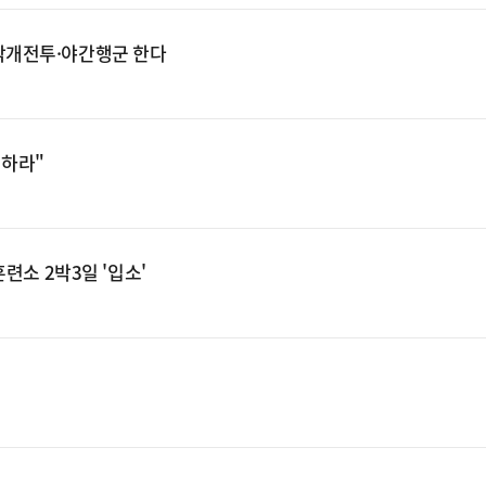
…각개전투·야간행군 한다
천하라"
련소 2박3일 '입소'