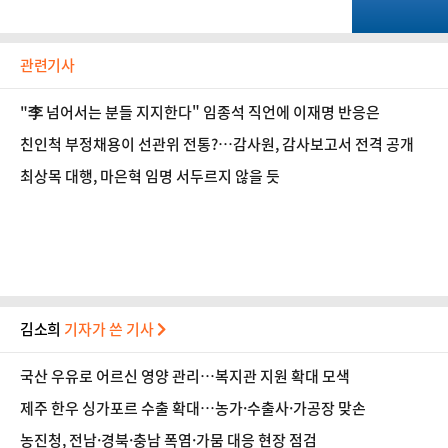
관련기사
"李 넘어서는 분들 지지한다" 임종석 직언에 이재명 반응은
친인척 부정채용이 선관위 전통?…감사원, 감사보고서 전격 공개
최상목 대행, 마은혁 임명 서두르지 않을 듯
김소희
기자가 쓴 기사
국산 우유로 어르신 영양 관리…복지관 지원 확대 모색
제주 한우 싱가포르 수출 확대…농가·수출사·가공장 맞손
농진청, 전남·경북·충남 폭염·가뭄 대응 현장 점검