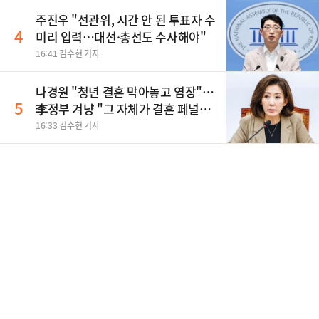
주진우 "선관위, 시간 안 된 투표자 수
4
미리 입력…대선·총선도 수사해야"
16:41 김수현 기자
나경원 "청년 결혼 막아놓고 염장"…
5
李정부 겨냥 "그 자체가 결혼 페널
티"
16:33 김수현 기자