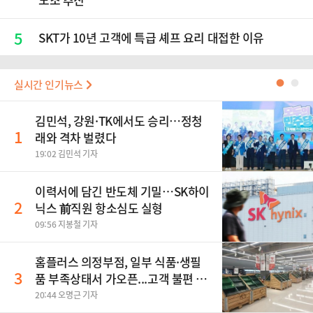
5
SKT가 10년 고객에 특급 셰프 요리 대접한 이유
실시간 인기뉴스
●
●
김민석, 강원·TK에서도 승리…정청
1
래와 격차 벌렸다
19:02 김민석 기자
이력서에 담긴 반도체 기밀…SK하이
2
닉스 前직원 항소심도 실형
09:56 지봉철 기자
홈플러스 의정부점, 일부 식품·생필
3
품 부족상태서 가오픈...고객 불편 가
중
20:44 오명근 기자