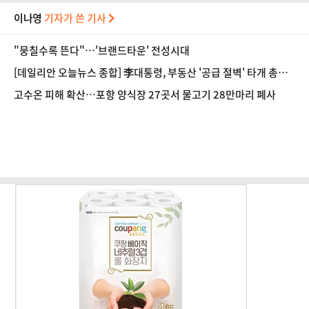
이나영
기자가 쓴 기사
"뭉칠수록 뜬다"…'브랜드타운' 전성시대
[데일리안 오늘뉴스 종합] 李대통령, 부동산 '공급 절벽' 타개 총력
전, 국민의힘, '청년 지지' 사수 위해 李 견제 사활 등
고수온 피해 확산…포항 양식장 27곳서 물고기 28만마리 폐사