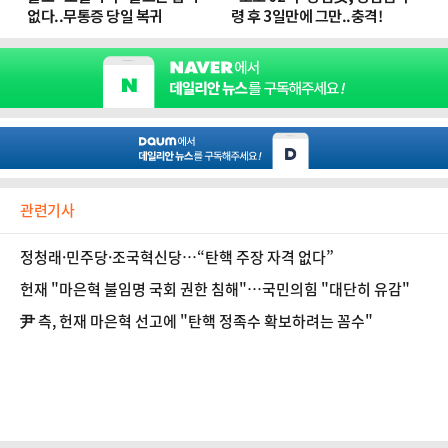
관련기사
정청래·민주당·조국혁신당…“탄핵 주장 자격 없다”
헌재 "마은혁 불임명 국회 권한 침해"…국민의힘 "대단히 유감"
尹 측, 헌재 마은혁 선고에 "탄핵 정족수 확보하려는 꼼수"