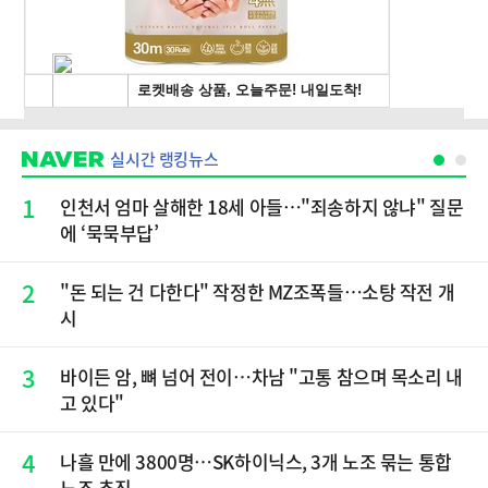
실시간 랭킹뉴스
1
인천서 엄마 살해한 18세 아들…"죄송하지 않냐" 질문
에 ‘묵묵부답’
2
"돈 되는 건 다한다" 작정한 MZ조폭들…소탕 작전 개
시
3
바이든 암, 뼈 넘어 전이…차남 "고통 참으며 목소리 내
고 있다"
4
나흘 만에 3800명…SK하이닉스, 3개 노조 묶는 통합
노조 추진