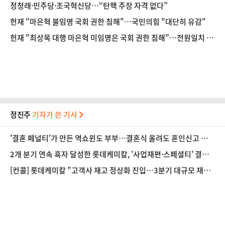
정청래·민주당·조국혁신당…“탄핵 주장 자격 없다”
헌재 "마은혁 불임명 국회 권한 침해"…국민의힘 "대단히 유감"
헌재 "최상목 대행 마은혁 미임명은 국회 권한 침해"…전원일치 인
용
정진주
기자가 쓴 기사
'결혼 페널티'가 만든 역쇼윈도 부부…결혼식 올려도 혼인신고 미룬
다 [Now 2.30]
2개 분기 연속 흑자 달성한 롯데케미칼, '사업재편·스페셜티' 결실
(종합)
[컨콜] 롯데케미칼 "고객사 재고 정상화 진입…3분기 대규모 재고
축적 가능성 제한적"