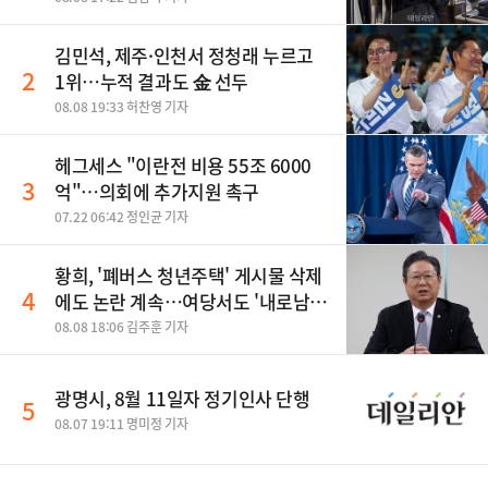
김민석, 제주·인천서 정청래 누르고
2
1위…누적 결과도 金 선두
08.08 19:33 허찬영 기자
헤그세스 "이란전 비용 55조 6000
3
억"…의회에 추가지원 촉구
07.22 06:42 정인균 기자
황희, '폐버스 청년주택' 게시물 삭제
4
에도 논란 계속…여당서도 '내로남
불' 비판
08.08 18:06 김주훈 기자
광명시, 8월 11일자 정기인사 단행
5
08.07 19:11 명미정 기자