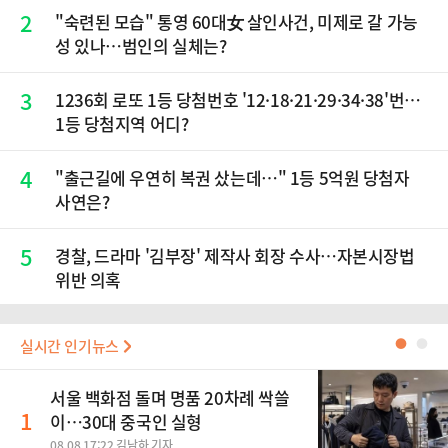
2
"숙련된 모습" 통영 60대女 살인사건, 미제로 갈 가능
성 있나…범인의 실체는?
3
1236회 로또 1등 당첨번호 '12·18·21·29·34·38'번…
1등 당첨지역 어디?
4
"출근길에 우연히 복권 샀는데…" 1등 5억원 당첨자
사연은?
5
경찰, 드라마 '김부장' 제작사 회장 수사…자본시장법
위반 의혹
실시간 인기뉴스
●
●
서울 백화점 돌며 명품 20차례 싹쓸
1
이…30대 중국인 실형
08.08 17:22 김남하 기자