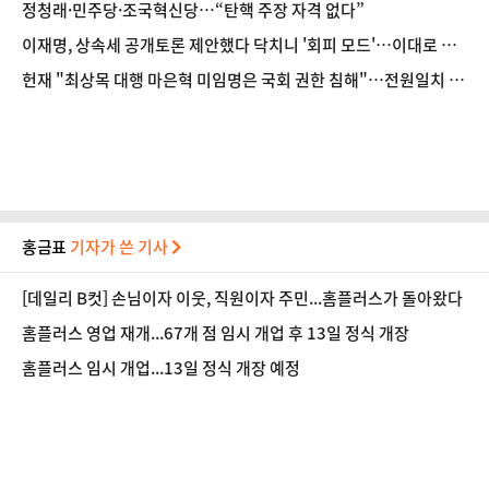
정청래·민주당·조국혁신당…“탄핵 주장 자격 없다”
이재명, 상속세 공개토론 제안했다 닥치니 '회피 모드'…이대로 무
산 엔딩?
헌재 "최상목 대행 마은혁 미임명은 국회 권한 침해"…전원일치 인
용
홍금표
기자가 쓴 기사
[데일리 B컷] 손님이자 이웃, 직원이자 주민...홈플러스가 돌아왔다
홈플러스 영업 재개...67개 점 임시 개업 후 13일 정식 개장
홈플러스 임시 개업...13일 정식 개장 예정