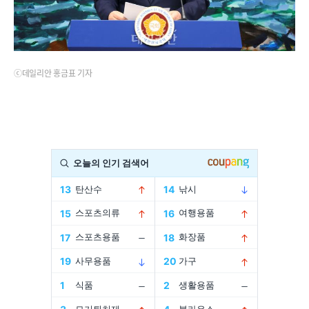
ⓒ데일리안 홍금표 기자