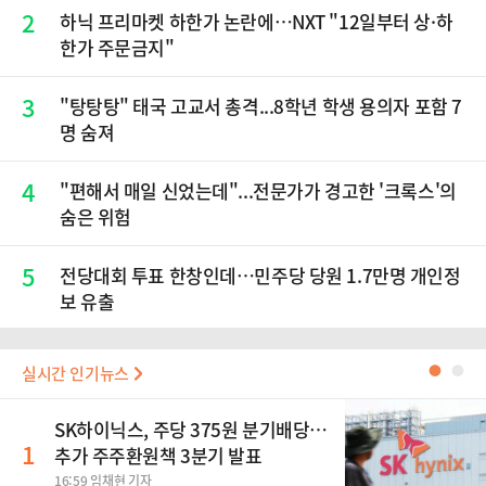
2
하닉 프리마켓 하한가 논란에…NXT "12일부터 상·하
한가 주문금지"
3
"탕탕탕" 태국 고교서 총격...8학년 학생 용의자 포함 7
명 숨져
4
"편해서 매일 신었는데"...전문가가 경고한 '크록스'의
숨은 위험
5
전당대회 투표 한창인데…민주당 당원 1.7만명 개인정
보 유출
실시간 인기뉴스
●
●
SK하이닉스, 주당 375원 분기배당…
1
추가 주주환원책 3분기 발표
16:59 임채현 기자