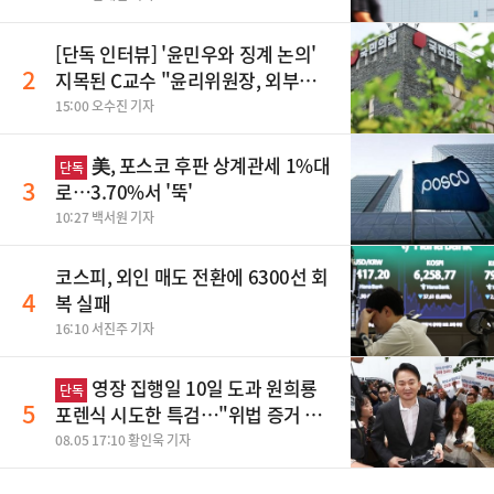
[단독 인터뷰] '윤민우와 징계 논의'
2
지목된 C교수 "윤리위원장, 외부와
논의 잘못된 행위"
15:00 오수진 기자
美, 포스코 후판 상계관세 1%대
단독
3
로…3.70%서 '뚝'
10:27 백서원 기자
코스피, 외인 매도 전환에 6300선 회
4
복 실패
16:10 서진주 기자
영장 집행일 10일 도과 원희룡
단독
5
포렌식 시도한 특검…"위법 증거 수
집" 지적
08.05 17:10 황인욱 기자