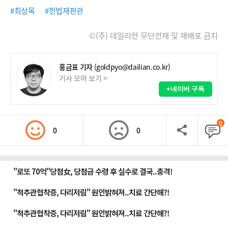
#최상목
#헌법재판관
©(주) 데일리안 무단전재 및 재배포 금지
홍금표 기자
(goldpyo@dailian.co.kr)
기사 모아 보기 >
+네이버 구독
0
0
0