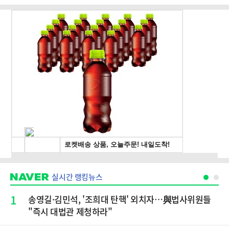
실시간 랭킹뉴스
1
송영길·김민석, '조희대 탄핵' 외치자…與법사위원들
"즉시 대법관 제청하라"