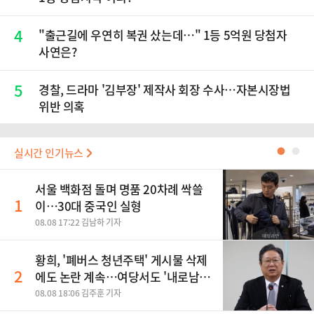
4
"출근길에 우연히 복권 샀는데…" 1등 5억원 당첨자
사연은?
5
경찰, 드라마 '김부장' 제작사 회장 수사…자본시장법
위반 의혹
실시간 인기뉴스
●
●
서울 백화점 돌며 명품 20차례 싹쓸
1
이…30대 중국인 실형
08.08 17:22 김남하 기자
황희, '폐버스 청년주택' 게시물 삭제
2
에도 논란 계속…여당서도 '내로남
불' 비판
08.08 18:06 김주훈 기자