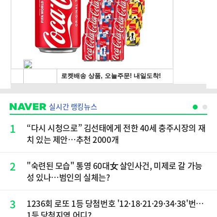
실시간 랭킹뉴스
1
“다시 시청으로” 김선태에게 전한 40세 충주시장의 재
치 있는 제안…추천 2000개
2
"숙련된 모습" 통영 60대女 살인사건, 미제로 갈 가능
성 있나…범인의 실체는?
3
1236회 로또 1등 당첨번호 '12·18·21·29·34·38'번…
1등 당첨지역 어디?