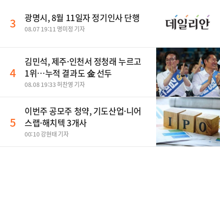
광명시, 8월 11일자 정기인사 단행
3
08.07 19:11 명미정 기자
김민석, 제주·인천서 정청래 누르고
4
1위…누적 결과도 金 선두
08.08 19:33 허찬영 기자
이번주 공모주 청약, 기도산업·니어
5
스랩·해치텍 3개사
00:10 강현태 기자