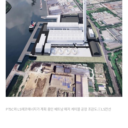
PTSC와 LS에코에너지가 계획 중인 베트남 해저 케이블 공장 조감도.ⓒLS전선