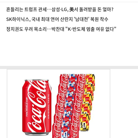
흔들리는 트럼프 관세…삼성·LG, 美서 돌려받을 돈 얼마?
SK하이닉스, 국내 최대 연어 산란지 '남대천' 복원 착수
정치권도 우려 목소리…박찬대 "K-반도체 멈출 여유 없다"