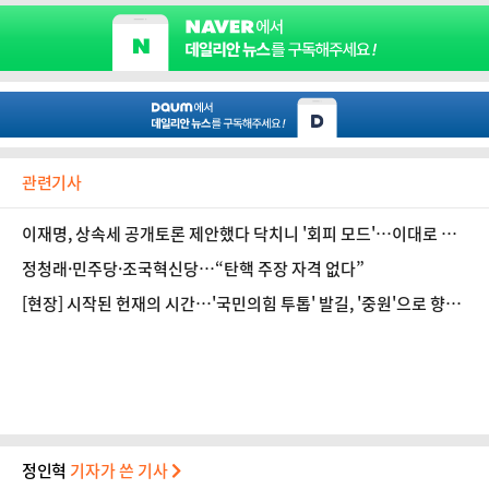
관련기사
이재명, 상속세 공개토론 제안했다 닥치니 '회피 모드'…이대로 무
산 엔딩?
정청래·민주당·조국혁신당…“탄핵 주장 자격 없다”
[현장] 시작된 헌재의 시간…'국민의힘 투톱' 발길, '중원'으로 향했
다
정인혁
기자가 쓴 기사