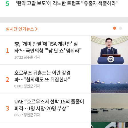
5
‘탄약 고갈 보도’에 격노한 트럼프 “유출자 색출하라”
실시간 인기뉴스
●
●
李, '개미 반발'에 'ISA 개편안' 질
1
타?…국민의힘 "'남 탓 쇼' 멈춰라"
10:22 김주훈 기자
호르무즈 뒤흔드는 이란 강경
2
파…“합의해도 또 뒤집힌다”
03:01 정인균 기자
UAE “호르무즈서 선박 15척 줄줄이
3
피격…1명 사망·20명 부상”
06:17 정인균 기자