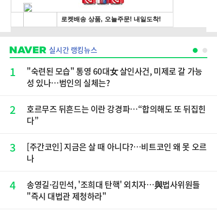
실시간 랭킹뉴스
1
"숙련된 모습" 통영 60대女 살인사건, 미제로 갈 가능
성 있나…범인의 실체는?
2
호르무즈 뒤흔드는 이란 강경파…“합의해도 또 뒤집힌
다”
3
[주간코인] 지금은 살 때 아니다?…비트코인 왜 못 오르
나
4
송영길·김민석, '조희대 탄핵' 외치자…與법사위원들
"즉시 대법관 제청하라"