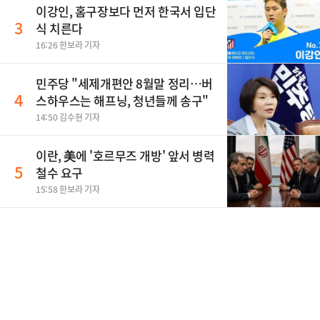
이강인, 홈구장보다 먼저 한국서 입단
3
식 치른다
16:26 한보라 기자
민주당 "세제개편안 8월말 정리…버
4
스하우스는 해프닝, 청년들께 송구"
14:50 김수현 기자
이란, 美에 '호르무즈 개방' 앞서 병력
5
철수 요구
15:58 한보라 기자