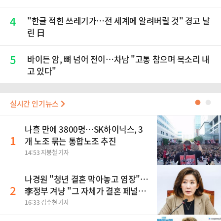
4
"한글 적힌 쓰레기가…전 세계에 알려버릴 것" 경고 날
린 日
5
바이든 암, 뼈 넘어 전이…차남 "고통 참으며 목소리 내
고 있다"
실시간 인기뉴스
●
●
나흘 만에 3800명…SK하이닉스, 3
1
개 노조 묶는 통합노조 추진
14:53 지봉철 기자
나경원 "청년 결혼 막아놓고 염장"…
2
李정부 겨냥 "그 자체가 결혼 페널
티"
16:33 김수현 기자