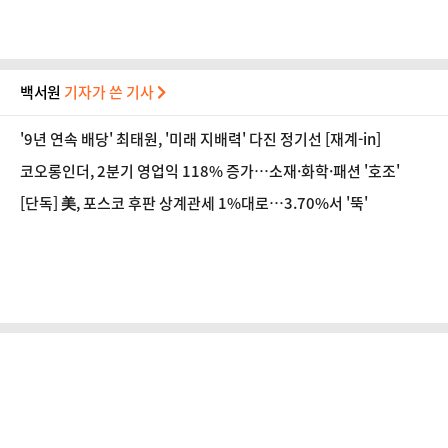
백서원
기자가 쓴 기사
'9년 연속 배당' 최태원, '미래 지배력' 다진 정기선 [재계-in]
코오롱인더, 2분기 영업익 118% 증가…소재·화학·패션 '호조'
[단독] 美, 포스코 후판 상계관세 1%대로…3.70%서 '뚝'