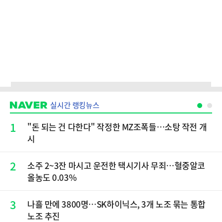
실시간 랭킹뉴스
1
"돈 되는 건 다한다" 작정한 MZ조폭들…소탕 작전 개
시
2
소주 2~3잔 마시고 운전한 택시기사 무죄…혈중알코
올농도 0.03%
3
나흘 만에 3800명…SK하이닉스, 3개 노조 묶는 통합
노조 추진