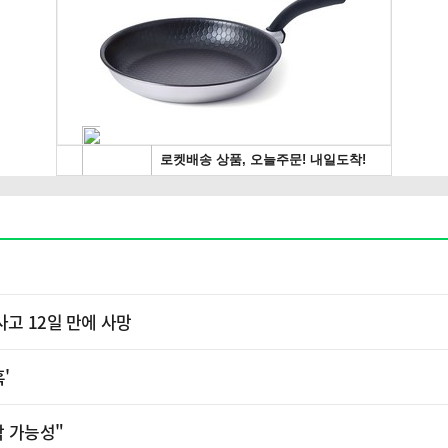
사고 12일 만에 사망
혹'
락 가능성"