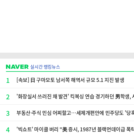
실시간 랭킹뉴스
1
[속보] 日 구마모토 남서쪽 해역서 규모 5.1 지진 발생
2
'화장실서 쓰러진 채 발견' 킥복싱 연습 경기하던 男학생, 
3
부동산·주식 민심 어찌할고…세제개편안에 민주당도 '당
4
'빅쇼트' 마이클 버리 "美 증시, 1987년 블랙먼데이급 폭