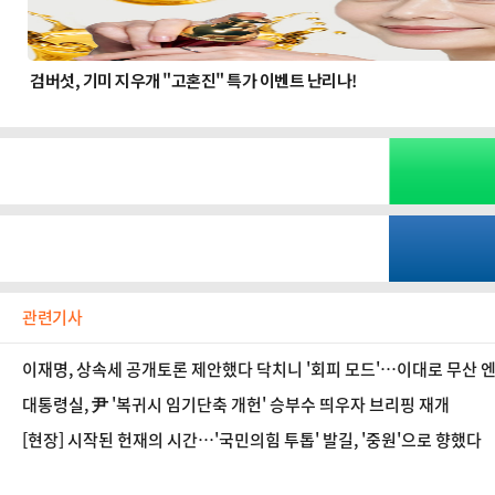
관련기사
이재명, 상속세 공개토론 제안했다 닥치니 '회피 모드'…이대로 무산 
대통령실, 尹 '복귀시 임기단축 개헌' 승부수 띄우자 브리핑 재개
[현장] 시작된 헌재의 시간…'국민의힘 투톱' 발길, '중원'으로 향했다