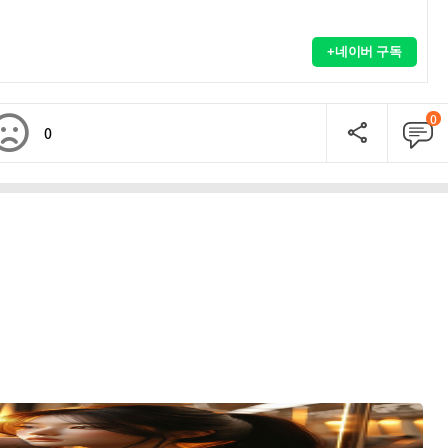
+네이버 구독
0
0