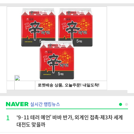
실시간 랭킹뉴스
1
'9·11 테러 예언' 바바 반가, 외계인 접촉·제3차 세계
대전도 맞을까