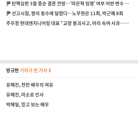
尹 탄핵심판 3월 중순 결론 전망…'마은혁 임명' 여부 어떤 변수 될
까
尹 선고시점, 평의 횟수에 달렸다…노무현은 11회, 박근혜 8회
주우정 현대엔지니어링 대표 “교량 붕괴사고, 머리 숙여 사과…재
발방지 대책 수립”
방규현
기자가 쓴 기사
유해진, 천만 배우의 여유
유해진, 미소로 인사
박해일, 믿고 보는 배우