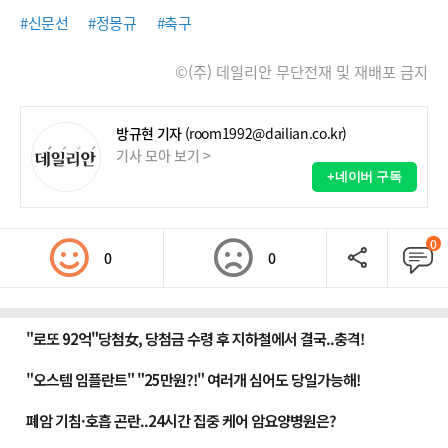
#신문선
#정몽규
#축구
©(주) 데일리안 무단전재 및 재배포 금지
방규현 기자
(room1992@dailian.co.kr)
기사 모아 보기 >
+네이버 구독
0
0
0