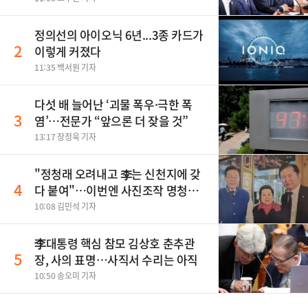
정의선의 아이오닉 6년...3종 카드가
2
이렇게 커졌다
11:35 백서원 기자
다섯 배 늘어난 ‘괴물 폭우·극한 폭
3
염’…전문가 “앞으론 더 잦을 것”
13:17 장정욱 기자
"정청래 오려내고 李는 신천지에 갖
4
다 붙여"…이번엔 사진조작 명청대
전
10:08 김민석 기자
李대통령 핵심 참모 김상호 춘추관
5
장, 사의 표명…사직서 수리는 아직
10:50 송오미 기자