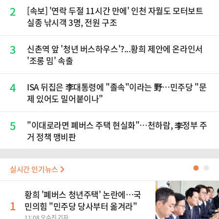
2
[속보] '연락 두절 11시간 만에' 인천 자월도 모터보트
실종 낚시객 3명, 전원 구조
3
신촌역 앞 '청년 버스하우스'?...황희 제안에 온라인서
'조롱 밈' 속출
4
ISA 뒤집은 李대통령에 "졸속"이라는 野…민주당 "문
제 있어도 밀어붙이나"
5
"이대로라면 폐버스 주택 현실화"…천하람, 李정부 주
거 정책 맹비판
실시간 인기뉴스
●
●
황희 '폐버스 청년주택' 논란에…국
1
민의힘 "민주당 당사부터 옮겨라"
11:08 오수진 기자