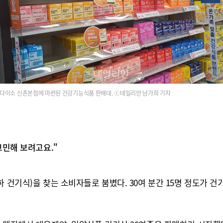
다이소 신촌본점에 마련된 건강기능식품 판매대. ⓒ데일리안 남가희 기자
고민해 보려고요."
하 건기식)을 찾는 소비자들로 붐볐다. 30여 분간 15명 정도가 