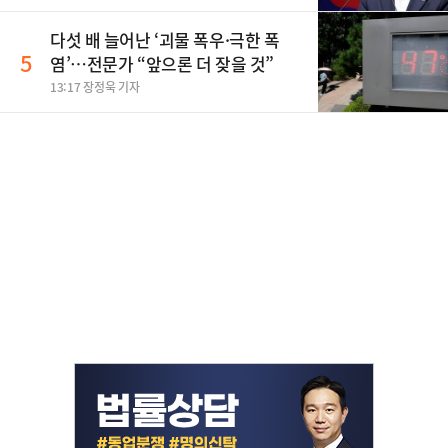
다섯 배 늘어난 ‘괴물 폭우·극한 폭
5
염’…전문가 “앞으론 더 잦을 것”
13:17 장정욱 기자