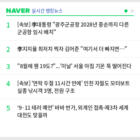
실시간 랭킹뉴스
1
[속보] 李대통령 "광주군공항 2028년 중순까지 다른
군공항 임시 배치"
2
李지지율 최저치 찍자 김어준 "여기서 더 빠지면…"
3
"8월에 웬 19도?"...'이날' 서울 아침 기온 뚝 떨어진다
4
[속보] '연락 두절 11시간 만에' 인천 자월도 모터보트
실종 낚시객 3명, 전원 구조
5
'9·11 테러 예언' 바바 반가, 외계인 접촉·제3차 세계
대전도 맞을까