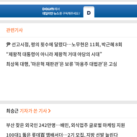
관련기사
尹 선고시점, 평의 횟수에 달렸다…노무현은 11회, 박근혜 8회
“제왕적 대통령이 아니라 제왕적 거대 야당의 시대”
최상목 대행, '마은혁 재판관'은 보류 '마용주 대법관'은 고심
최승근
기자가 쓴 기사
부산 찾은 외국인 242만명…배민, 외식업주 글로벌 마케팅 지원
100대1 뚫은 롯데百 앰배서더…2기 모집, 지방 선발 늘린다