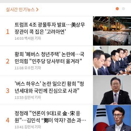
실시간 인기뉴스
●
●
트럼프 4조 광물투자 발표…美상무
1
장관이 콕 집은 '고려아연'
14:03 백서원 기자
황희 '폐버스 청년주택' 논란에…국
2
민의힘 "민주당 당사부터 옮겨라"
11:08 오수진 기자
'버스 하우스' 논란 일으킨 황희 "청
3
년세대와 국민께 진심으로 사과"
13:55 김민석 기자
정청래 "언론이 9대1로 金·宋 응
4
원"…김민석 "鄭이 약자? 겸손 과하
다"
13:41 김민석 기자