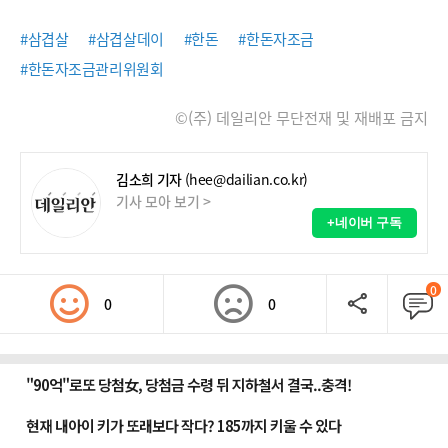
#삼겹살
#삼겹살데이
#한돈
#한돈자조금
#한돈자조금관리위원회
©(주) 데일리안 무단전재 및 재배포 금지
김소희 기자
(hee@dailian.co.kr)
기사 모아 보기 >
+네이버 구독
0
0
0