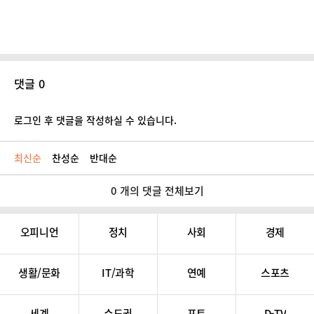
댓글 0
로그인 후 댓글을 작성하실 수 있습니다.
최신순
찬성순
반대순
0 개의 댓글 전체보기
오피니언
정치
사회
경제
생활/문화
IT/과학
연예
스포츠
세계
수도권
포토
D-TV