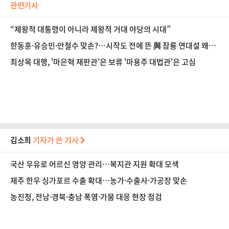
관련기사
“제왕적 대통령이 아니라 제왕적 거대 야당의 시대”
한동훈·유승민·안철수 맞손?…시작도 전에 뜬 與 잠룡 연대설 왜
[정국 기상대]
최상목 대행, '마은혁 재판관'은 보류 '마용주 대법관'은 고심
김소희
기자가 쓴 기사
국산 우유로 어르신 영양 관리…복지관 지원 확대 모색
제주 한우 싱가포르 수출 확대…농가·수출사·가공장 맞손
농진청, 전남·경북·충남 폭염·가뭄 대응 현장 점검