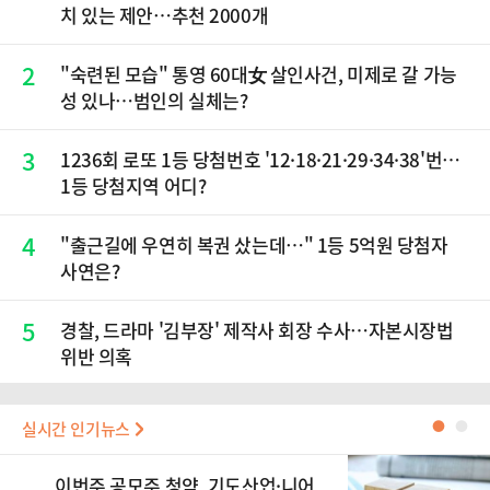
치 있는 제안…추천 2000개
2
"숙련된 모습" 통영 60대女 살인사건, 미제로 갈 가능
성 있나…범인의 실체는?
3
1236회 로또 1등 당첨번호 '12·18·21·29·34·38'번…
1등 당첨지역 어디?
4
"출근길에 우연히 복권 샀는데…" 1등 5억원 당첨자
사연은?
5
경찰, 드라마 '김부장' 제작사 회장 수사…자본시장법
위반 의혹
실시간 인기뉴스
●
●
이번주 공모주 청약, 기도산업·니어