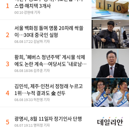
1
스랩·해치텍 3개사
00:10 강현태 기자
서울 백화점 돌며 명품 20차례 싹쓸
2
이…30대 중국인 실형
08.08 17:22 김남하 기자
황희, '폐버스 청년주택' 게시물 삭제
3
에도 논란 계속…여당서도 '내로남
불' 비판
08.08 18:06 김주훈 기자
김민석, 제주·인천서 정청래 누르고
4
1위…누적 결과도 金 선두
08.08 19:33 허찬영 기자
광명시, 8월 11일자 정기인사 단행
5
08.07 19:11 명미정 기자