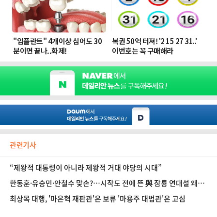
관련기사
“제왕적 대통령이 아니라 제왕적 거대 야당의 시대”
한동훈·유승민·안철수 맞손?…시작도 전에 뜬 與 잠룡 연대설 왜
[정국 기상대]
최상목 대행, '마은혁 재판관'은 보류 '마용주 대법관'은 고심