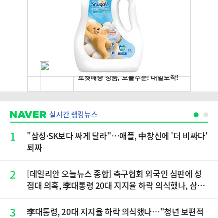
실시간 랭킹뉴스
1
"삼성·SK보다 싸게 달라"…애플, 中창신에 '더 비싸다'
퇴짜
2
[데일리안 오늘뉴스 종합] 축구협회 외국인 심판에 성
접대 의혹, 李대통령 20대 지지율 하락 의식했나, 삼전
닉스 올인은 금물, SK하이닉스 프리마켓 시초가 논란
재점화, 김민석 "과반 승리 가능성 99%" 등
3
李대통령, 20대 지지율 하락 의식했나…"청년 보편적