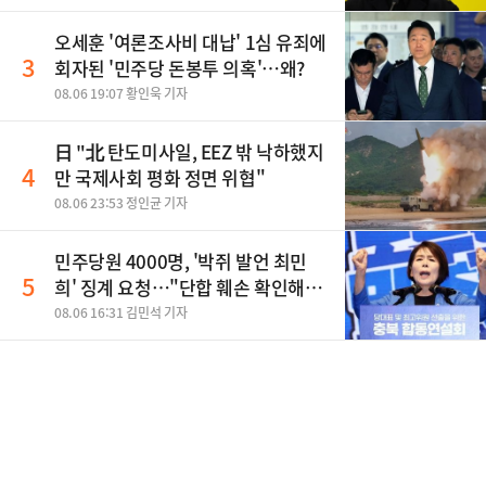
오세훈 '여론조사비 대납' 1심 유죄에
3
회자된 '민주당 돈봉투 의혹'…왜?
08.06 19:07 황인욱 기자
日 "北 탄도미사일, EEZ 밖 낙하했지
4
만 국제사회 평화 정면 위협"
08.06 23:53 정인균 기자
민주당원 4000명, '박쥐 발언 최민
5
희' 징계 요청…"단합 훼손 확인해
야"
08.06 16:31 김민석 기자