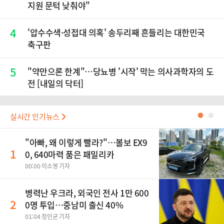
지원 문턱 낮춰야"
4
'압수수색·성접대 의혹' 송두리째 흔들리는 대한민국
축구판
5
"약만으론 한계"…당뇨병 '시작' 막는 의사과학자의 도
전 [내일의 닥터]
실시간 인기뉴스
●
●
"아빠, 왜 이렇게 빨라?"…볼보 EX9
1
0, 640마력 품은 패밀리카
00:00 이소영 기자
병력난 우크라, 외국인 전사 1만 600
2
0명 투입…중남미 출신 40%
01:04 정인균 기자