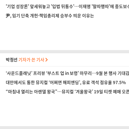
'기업 성장론' 앞세워놓고 '입법 뒤통수'…이재명 '말따행따'에 중도보
尹, 임기 단축 개헌·책임총리제 승부수 띄운 이유는
박정선
기자가 쓴 기사
‘사운드플래닛’ 프리뷰 ‘부스트 업 in 보령’ 마무리…9월 본 행사 기대
대만에서도 통한 뮤지컬 ‘어쩌면 해피엔딩’, 유료 객석 점유율 97.5%
“마침내 열리는 아렌델 왕국”…뮤지컬 ‘겨울왕국’ 19일 티켓 예매 오