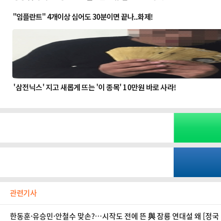
관련기사
한동훈·유승민·안철수 맞손?…시작도 전에 뜬 與 잠룡 연대설 왜 [정