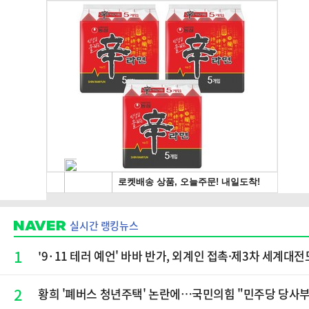
실시간 랭킹뉴스
1
'9·11 테러 예언' 바바 반가, 외계인 접촉·제3차 세계대
2
황희 '폐버스 청년주택' 논란에…국민의힘 "민주당 당사