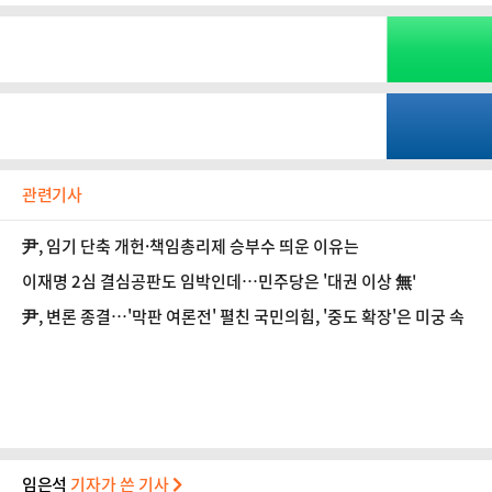
관련기사
尹, 임기 단축 개헌·책임총리제 승부수 띄운 이유는
이재명 2심 결심공판도 임박인데…민주당은 '대권 이상 無'
尹, 변론 종결…'막판 여론전' 펼친 국민의힘, '중도 확장'은 미궁 속
임은석
기자가 쓴 기사