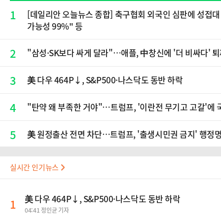
1
[데일리안 오늘뉴스 종합] 축구협회 외국인 심판에 성접대 
가능성 99%" 등
2
"삼성·SK보다 싸게 달라"…애플, 中창신에 '더 비싸다' 
3
美 다우 464P↓, S&P500·나스닥도 동반 하락
4
"탄약 왜 부족한 거야"…트럼프, '이란전 무기고 고갈'에
5
美 원정출산 전면 차단…트럼프, '출생시민권 금지' 행정
실시간 인기뉴스
美 다우 464P↓, S&P500·나스닥도 동반 하락
1
04:41 정인균 기자