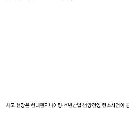
사고 현장은 현대엔지니어링·호반산업·범양건영 컨소시엄이 공