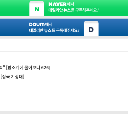
" [법조계에 물어보니 626]
[정국 기상대]