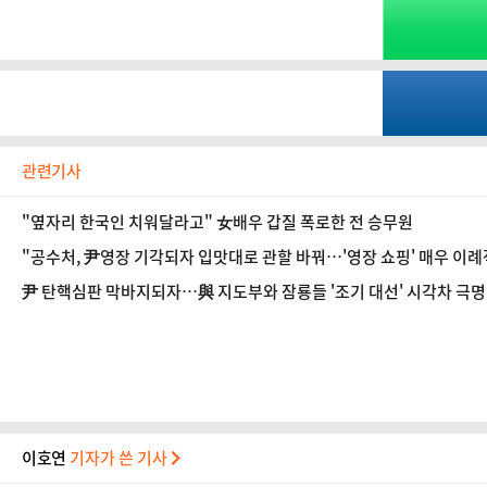
관련기사
"옆자리 한국인 치워달라고" 女배우 갑질 폭로한 전 승무원
"공수처, 尹영장 기각되자 입맛대로 관할 바꿔…'영장 쇼핑' 매우 이례적
尹 탄핵심판 막바지되자…與 지도부와 잠룡들 '조기 대선' 시각차 극명 
이호연
기자가 쓴 기사