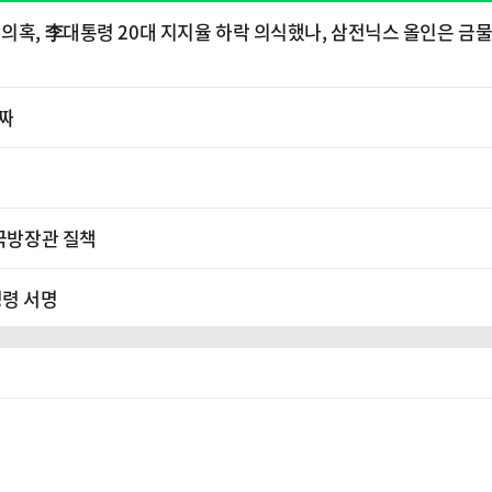
의혹, 李대통령 20대 지지율 하락 의식했나, 삼전닉스 올인은 금물
퇴짜
 국방장관 질책
명령 서명