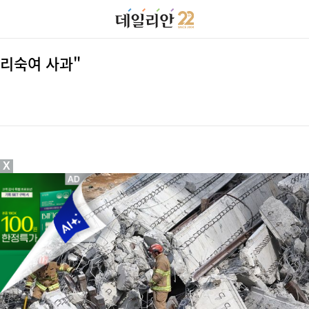
머리숙여 사과"
X