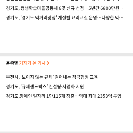
도입
경기도, 평생학습마을공동체 6곳 신규 선정…5년간 6800만원 지
원
경기도, '경기도 먹거리광장' 계절별 요리교실 운영…다양한 먹거
리 교육·체험 추진
윤종열
기자가 쓴 기사
부천시, ‘보이지 않는 규제’ 걷어내는 적극행정 교육
경기도, ‘규제샌드박스’ 컨설팅·사업화 지원
경기도,장애인 일자리 1만115개 창출…역대 최대 2353억 투입