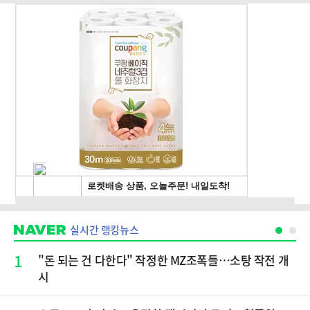
실시간 랭킹뉴스
1
"돈 되는 건 다한다" 작정한 MZ조폭들…소탕 작전 개
시