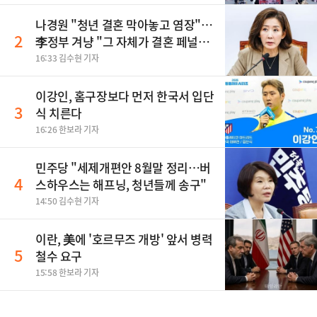
나경원 "청년 결혼 막아놓고 염장"…
2
李정부 겨냥 "그 자체가 결혼 페널
티"
16:33 김수현 기자
이강인, 홈구장보다 먼저 한국서 입단
3
식 치른다
16:26 한보라 기자
민주당 "세제개편안 8월말 정리…버
4
스하우스는 해프닝, 청년들께 송구"
14:50 김수현 기자
이란, 美에 '호르무즈 개방' 앞서 병력
5
철수 요구
15:58 한보라 기자