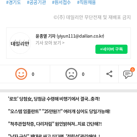
#경기도
#공공기관
#원서접수
#직원채용
©(주) 데일리안 무단전재 및 재배포 금지
윤종열 기자
(yiyun111@dailian.co.kr)
기사 모아 보기 >
+네이버 구독
0
0
0