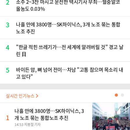
2
소주 2~3잔 마시고 운전한 택시기사 무죄…혈중알코
올농도 0.03%
3
나흘 만에 3800명…SK하이닉스, 3개 노조 묶는 통합
노조 추진
4
"한글 적힌 쓰레기가…전 세계에 알려버릴 것" 경고 날
린 日
5
바이든 암, 뼈 넘어 전이…차남 "고통 참으며 목소리 내
고 있다"
실시간 인기뉴스
●
●
나흘 만에 3800명…SK하이닉스, 3
1
개 노조 묶는 통합노조 추진
14:53 지봉철 기자