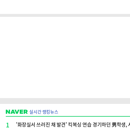
실시간 랭킹뉴스
1
'화장실서 쓰러진 채 발견' 킥복싱 연습 경기하던 男학생, 