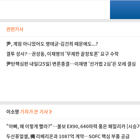
관련기사
尹, 계엄 아니었어도 명태균-김건희 때문에도...?
결투 성사?…권성동, 이재명의 '무제한 끝장토론' 요구 수락
尹탄핵심판 내일(25일) 변론종결…이재명 '선거법 2심'은 모레 결심
이소영
기자가 쓴 기사
"아빠, 왜 이렇게 빨라?"…볼보 EX90, 640마력 품은 패밀리카 [시승기
두산퓨얼셀, 獨 리베리온과 1087억 계약…SOFC 핵심 부품 공급