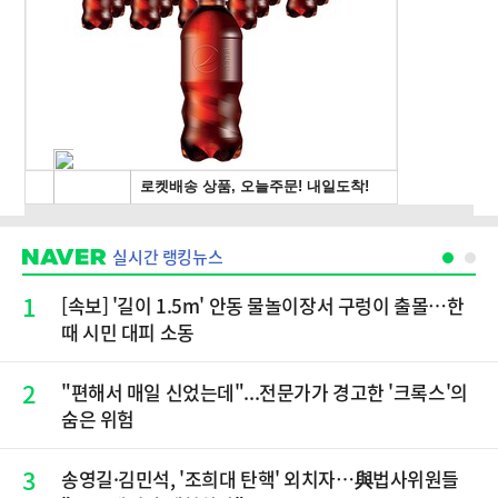
실시간 랭킹뉴스
1
[속보] '길이 1.5m' 안동 물놀이장서 구렁이 출몰…한
때 시민 대피 소동
2
"편해서 매일 신었는데"...전문가가 경고한 '크록스'의
숨은 위험
3
송영길·김민석, '조희대 탄핵' 외치자…與법사위원들