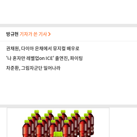
방규현
기자가 쓴 기사
권채원, 다이아 은채에서 뮤지컬 배우로
'나 혼자만 레벨업on ICE' 출연진, 파이팅
차준환, 그림자군단 일어나라