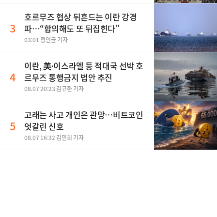
호르무즈 협상 뒤흔드는 이란 강경
3
파…“합의해도 또 뒤집힌다”
03:01 정인균 기자
이란, 美·이스라엘 등 적대국 선박 호
4
르무즈 통행금지 법안 추진
08.07 20:23 김규환 기자
고래는 사고 개인은 관망…비트코인
5
엇갈린 신호
08.07 16:32 김민희 기자