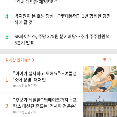
"즉시 대법관 제청하라"
4
박지원이 본 호남 당심…"李대통령과 1년 함께한 김민
석에 갈 것"
5
SK하이닉스, 주당 375원 분기배당…추가 주주환원책
3분기 발표
실시간 인기뉴스
●
●
"아이가 설사하고 토해요"…여름철
1
'소아 장염' 대처법
04:00 김효경 기자
“후보가 뇌질환” 딥페이크까지…프
2
랑스 대선판 흔드는 ‘러시아 검은손’
04:01 정인균 기자