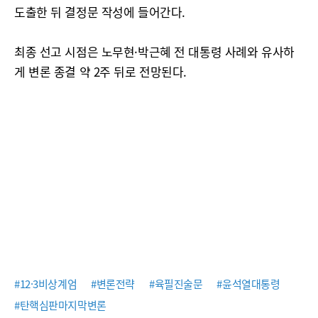
도출한 뒤 결정문 작성에 들어간다.
최종 선고 시점은 노무현·박근혜 전 대통령 사례와 유사하
게 변론 종결 약 2주 뒤로 전망된다.
#12·3비상계엄
#변론전략
#육필진술문
#윤석열대통령
#탄핵심판마지막변론