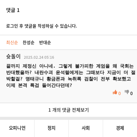
댓글 1
로그인 후 댓글을 작성하실 수 있습니다.
최신순
찬성순
반대순
슛돌이
2025.02.24
05:16
끝까지 제정신 아니네. 그렇게 불가피한 계엄을 왜 국회는
반대했을까? 내란수괴 윤석렬에게는 그때보다 지금이 더 절
박할걸? 명태규니 황금폰과 녹취록 검찰이 전부 확보했고
이제 본격 특검 들어간다던데?
0
0
1 개의 댓글 전체보기
오피니언
정치
사회
경제