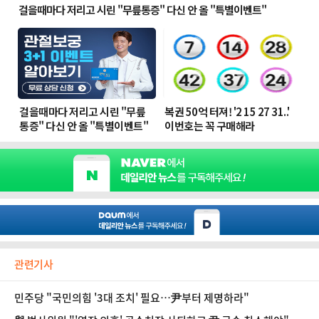
관련기사
민주당 "국민의힘 '3대 조치' 필요…尹부터 제명하라"