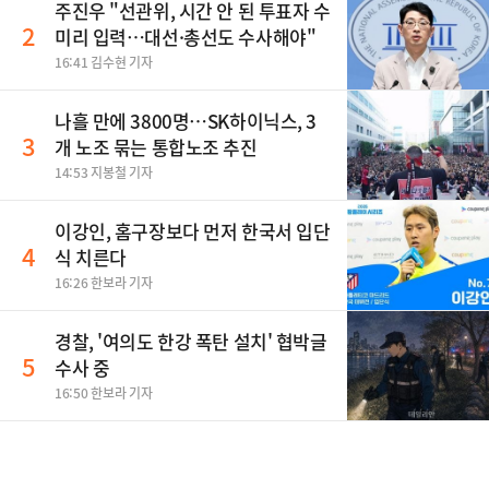
주진우 "선관위, 시간 안 된 투표자 수
2
미리 입력…대선·총선도 수사해야"
16:41 김수현 기자
나흘 만에 3800명…SK하이닉스, 3
3
개 노조 묶는 통합노조 추진
14:53 지봉철 기자
이강인, 홈구장보다 먼저 한국서 입단
4
식 치른다
16:26 한보라 기자
경찰, '여의도 한강 폭탄 설치' 협박글
5
수사 중
16:50 한보라 기자