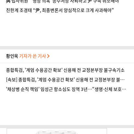
與 법사위원 "'영장 의혹' 공수처장 사퇴하고 尹 구속 취소해야"
친한계 조경태 "尹, 최종변론서 양심적으로 크게 사과해야"
황인욱
기자가 쓴 기사
종합특검, '계엄 수용공간 확보' 신용해 전 교정본부장 불구속기소
[속보] 종합특검, '계엄 수용공간 확보' 신용해 전 교정본부장 불구
속기소
'채상병 순직 책임' 임성근 항소심도 징역 3년…"생명·신체 보호
의무 저버려"