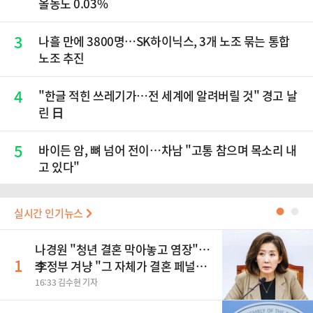
올농도 0.03%
3
나흘 만에 3800명…SK하이닉스, 3개 노조 묶는 통합
노조 추진
4
"한글 적힌 쓰레기가…전 세계에 알려버릴 것" 경고 날
린 日
5
바이든 암, 뼈 넘어 전이…차남 "고통 참으며 목소리 내
고 있다"
실시간 인기뉴스
●
●
나경원 "청년 결혼 막아놓고 염장"…
1
李정부 겨냥 "그 자체가 결혼 페널
티"
16:33 김수현 기자