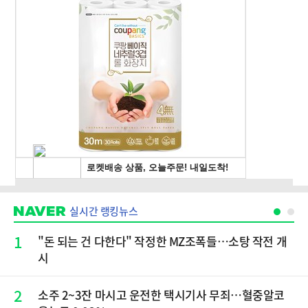
실시간 랭킹뉴스
1
"돈 되는 건 다한다" 작정한 MZ조폭들…소탕 작전 개
시
2
소주 2~3잔 마시고 운전한 택시기사 무죄…혈중알코