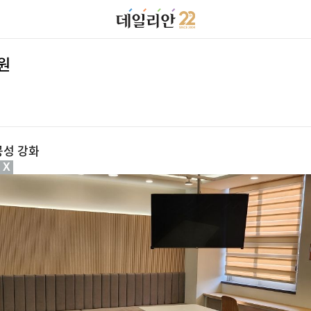
원
공성 강화
X