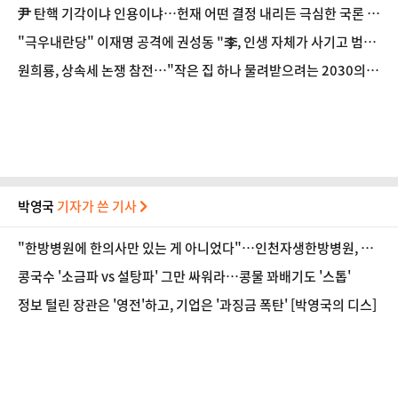
尹 탄핵 기각이냐 인용이냐…헌재 어떤 결정 내리든 극심한 국론 분
열 불가피 [정국 기상대]
"극우내란당" 이재명 공격에 권성동 "李, 인생 자체가 사기고 범
죄"
원희룡, 상속세 논쟁 참전…"작은 집 하나 물려받으려는 2030의
문제"
박영국
기자가 쓴 기사
"한방병원에 한의사만 있는 게 아니었다"…인천자생한방병원, 진
로 탐색의 장 마련
콩국수 '소금파 vs 설탕파' 그만 싸워라…콩물 꽈배기도 '스톱'
정보 털린 장관은 '영전'하고, 기업은 '과징금 폭탄' [박영국의 디스]