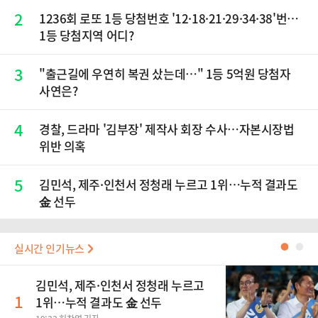
2
1236회 로또 1등 당첨번호 '12·18·21·29·34·38'번…
1등 당첨지역 어디?
3
"출근길에 우연히 복권 샀는데…" 1등 5억원 당첨자
사연은?
4
경찰, 드라마 '김부장' 제작사 회장 수사…자본시장법
위반 의혹
5
김민석, 제주·인천서 정청래 누르고 1위…누적 결과도
金 선두
실시간 인기뉴스
●
●
김민석, 제주·인천서 정청래 누르고
1
1위…누적 결과도 金 선두