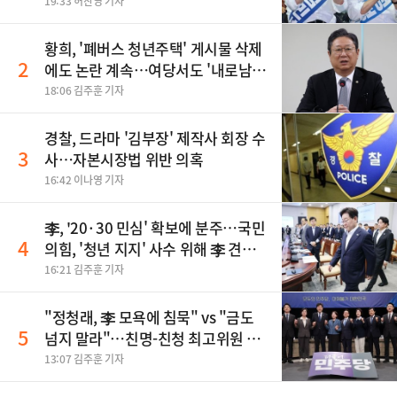
19:33 허찬영 기자
황희, '폐버스 청년주택' 게시물 삭제
2
에도 논란 계속…여당서도 '내로남
불' 비판
18:06 김주훈 기자
경찰, 드라마 '김부장' 제작사 회장 수
3
사…자본시장법 위반 의혹
16:42 이나영 기자
李, '20·30 민심' 확보에 분주…국민
4
의힘, '청년 지지' 사수 위해 李 견제
사활
16:21 김주훈 기자
"정청래, 李 모욕에 침묵" vs "금도
5
넘지 말라"…친명-친청 최고위원 후
보, 제주서 격돌
13:07 김주훈 기자