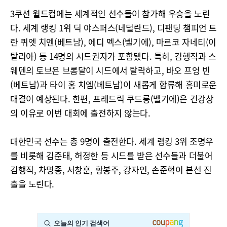
3쿠션 월드컵에는 세계적인 선수들이 참가해 우승을 노린
다. 세계 랭킹 1위 딕 야스퍼스(네덜란드), 디팬딩 챔피언 트
란 퀴엣 치엔(베트남), 에디 멕스(벨기에), 마르코 자네티(이
탈리아) 등 14명의 시드권자가 포함됐다. 특히, 김행직과 스
웨덴의 토브욘 브롬달이 시드에서 탈락하고, 바오 프엉 빈
(베트남)과 타이 홍 치엠(베트남)이 새롭게 합류해 흥미로운
대결이 예상된다. 한편, 프레드릭 쿠드롱(벨기에)은 건강상
의 이유로 이번 대회에 출전하지 않는다.
대한민국 선수는 총 9명이 출전한다. 세계 랭킹 3위 조명우
를 비롯해 김준태, 허정한 등 시드를 받은 선수들과 더불어
김행직, 차명종, 서창훈, 황봉주, 강자인, 손준혁이 본선 진
출을 노린다.