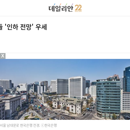
 '인하 전망' 우세
X
서울 남대문로 한국은행 전경. ⓒ한국은행