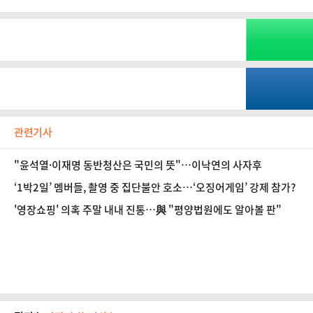
관련기사
"윤석열·이재명 동반청산은 국민의 뜻"…이낙연의 사자후
‘1박2일’ 멤버들, 촬영 중 집단불안 호소…‘오징어게임’ 강제 참가?
'영장쇼핑' 의혹 주말 내내 진통…與 "평양법원에도 알아볼 판"