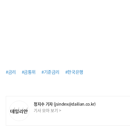
#금리
#금통위
#기준금리
#한국은행
정지수 기자
(jsindex@dailian.co.kr)
기사 모아 보기 >