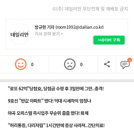
©(주) 데일리안 무단전재 및 재배포 금지
방규현 기자
(room1992@dailian.co.kr)
기사 모아 보기 >
+네이버 구독
0
0
0