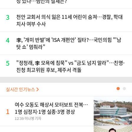
성 있나…범인의 실체는?
3
천안 교회서 의식 잃은 11세 어린이 숨져…경찰, 학대
치사 여부 수사
4
李, '개미 반발'에 'ISA 개편안' 질타?…국민의힘 "'남
탓 쇼' 멈춰라"
5
"정청래, 李 모욕에 침묵" vs "금도 넘지 말라"…친명-
친청 최고위원 후보, 제주서 격돌
실시간 인기뉴스
●
●
여수 오동도 해상서 모터보트 전복…
1
1명 심정지·1명 실종·3명 경상
12:39 이나영 기자