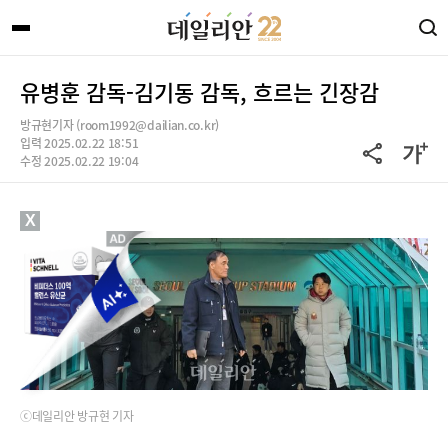
유병훈 감독-김기동 감독, 흐르는 긴장감
방규현기자 (room1992@dailian.co.kr)
입력 2025.02.22 18:51
수정 2025.02.22 19:04
X
ⓒ데일리안 방규현 기자