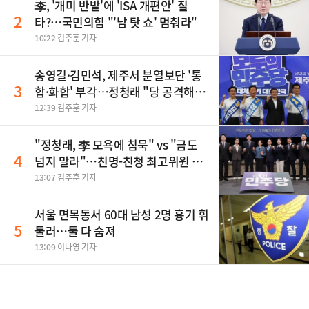
李, '개미 반발'에 'ISA 개편안' 질
2
타?…국민의힘 "'남 탓 쇼' 멈춰라"
10:22 김주훈 기자
송영길·김민석, 제주서 분열보단 '통
3
합·화합' 부각…정청래 "당 공격해
놓고 뻔뻔해"
12:39 김주훈 기자
"정청래, 李 모욕에 침묵" vs "금도
4
넘지 말라"…친명-친청 최고위원 후
보, 제주서 격돌
13:07 김주훈 기자
서울 면목동서 60대 남성 2명 흉기 휘
5
둘러…둘 다 숨져
13:09 이나영 기자