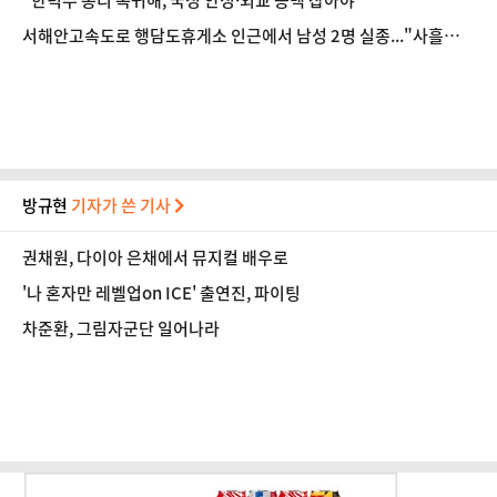
"한덕수 총리 복귀해, 국정 안정·외교 공백 잡아야"
서해안고속도로 행담도휴게소 인근에서 남성 2명 실종..."사흘째
수색 중"
방규현
기자가 쓴 기사
권채원, 다이아 은채에서 뮤지컬 배우로
'나 혼자만 레벨업on ICE' 출연진, 파이팅
차준환, 그림자군단 일어나라