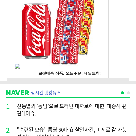
실시간 랭킹뉴스
1
신동엽의 ‘농담’으로 드러난 대학로에 대한 ‘대중적 편
견’ [이슈]
2
"숙련된 모습" 통영 60대女 살인사건, 미제로 갈 가능