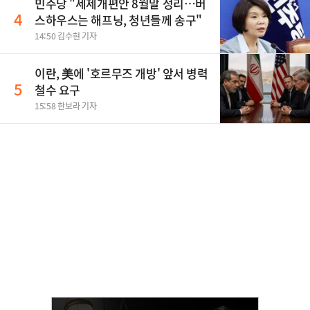
민주당 "세제개편안 8월말 정리…버
4
스하우스는 해프닝, 청년들께 송구"
14:50 김수현 기자
이란, 美에 '호르무즈 개방' 앞서 병력
5
철수 요구
15:58 한보라 기자