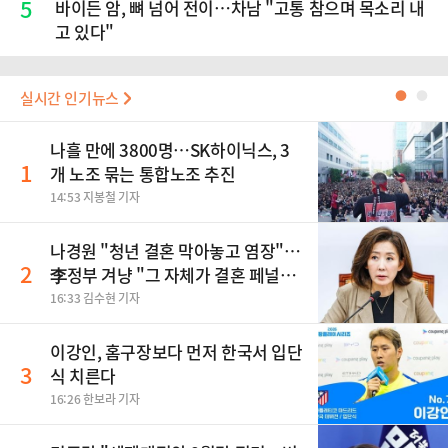
5
바이든 암, 뼈 넘어 전이…차남 "고통 참으며 목소리 내
고 있다"
실시간 인기뉴스
●
●
나흘 만에 3800명…SK하이닉스, 3
1
개 노조 묶는 통합노조 추진
14:53 지봉철 기자
나경원 "청년 결혼 막아놓고 염장"…
2
李정부 겨냥 "그 자체가 결혼 페널
티"
16:33 김수현 기자
이강인, 홈구장보다 먼저 한국서 입단
3
식 치른다
16:26 한보라 기자