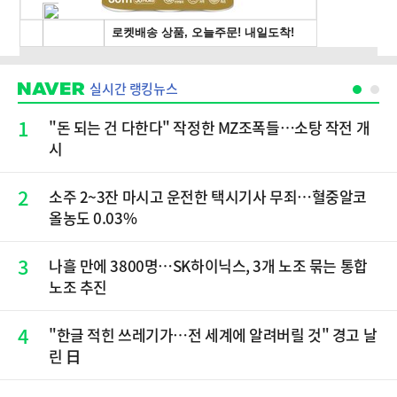
실시간 랭킹뉴스
1
"돈 되는 건 다한다" 작정한 MZ조폭들…소탕 작전 개
시
2
소주 2~3잔 마시고 운전한 택시기사 무죄…혈중알코
올농도 0.03%
3
나흘 만에 3800명…SK하이닉스, 3개 노조 묶는 통합
노조 추진
4
"한글 적힌 쓰레기가…전 세계에 알려버릴 것" 경고 날
린 日