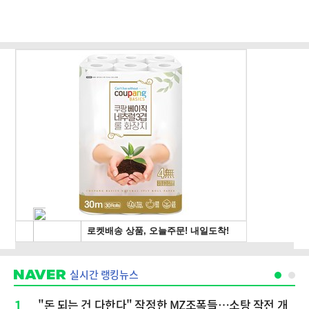
실시간 랭킹뉴스
1
"돈 되는 건 다한다" 작정한 MZ조폭들…소탕 작전 개