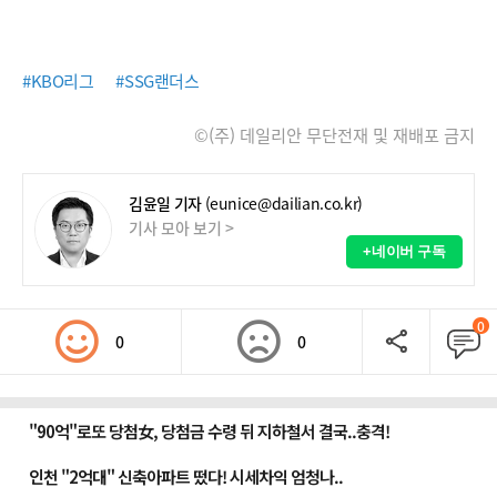
#KBO리그
#SSG랜더스
©(주) 데일리안 무단전재 및 재배포 금지
김윤일 기자
(eunice@dailian.co.kr)
기사 모아 보기 >
+네이버 구독
0
0
0