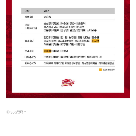
ⓒ SSG랜더스