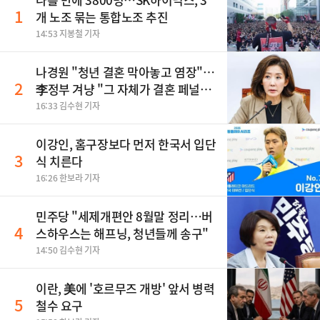
1
개 노조 묶는 통합노조 추진
14:53 지봉철 기자
나경원 "청년 결혼 막아놓고 염장"…
2
李정부 겨냥 "그 자체가 결혼 페널
티"
16:33 김수현 기자
이강인, 홈구장보다 먼저 한국서 입단
3
식 치른다
16:26 한보라 기자
민주당 "세제개편안 8월말 정리…버
4
스하우스는 해프닝, 청년들께 송구"
14:50 김수현 기자
이란, 美에 '호르무즈 개방' 앞서 병력
5
철수 요구