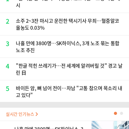
시
2
소주 2~3잔 마시고 운전한 택시기사 무죄…혈중알코
올농도 0.03%
3
나흘 만에 3800명…SK하이닉스, 3개 노조 묶는 통합
노조 추진
4
"한글 적힌 쓰레기가…전 세계에 알려버릴 것" 경고 날
린 日
5
바이든 암, 뼈 넘어 전이…차남 "고통 참으며 목소리 내
고 있다"
실시간 인기뉴스
●
●
나흘 만에 3800명…SK하이닉스, 3