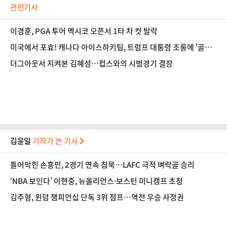
관련기사
이경훈, PGA 투어 멕시코 오픈서 1타 차 컷 탈락
미국에서 포효! 캐나다 아이스하키팀, 트럼프 대통령 조롱에 '골든
골'로 응수
더그아웃서 지켜본 김혜성…컵스와의 시범경기 결장
김윤일
기자가 쓴 기사
틀어막힌 손흥민, 2경기 연속 침묵…LAFC 극적 벼락골 승리
‘NBA 보인다’ 이현중, 뉴올리언스·보스턴 미니캠프 초청
김주형, 윈덤 챔피언십 단독 3위 점프…역전 우승 사정권