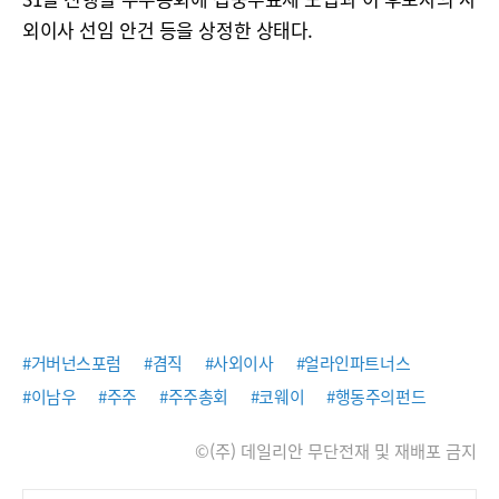
외이사 선임 안건 등을 상정한 상태다.
#거버넌스포럼
#겸직
#사외이사
#얼라인파트너스
#이남우
#주주
#주주총회
#코웨이
#행동주의펀드
©(주) 데일리안 무단전재 및 재배포 금지