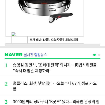
실시간 랭킹뉴스
1
송영길·김민석, '조희대 탄핵' 외치자…與법사위원들
"즉시 대법관 제청하라"
2
홈플러스, 회생 첫발 뗐다…오늘부터 67개 점포 가오
픈
3
3000원짜리 장바구니 'K굿즈' 됐다...외국인 관광객 필