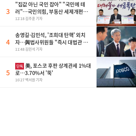
"집값 아닌 국민 잡아" "국민에 테
3
러"…국민의힘, 부동산 세제개편안
맹폭
12:18 김주훈 기자
송영길·김민석, '조희대 탄핵' 외치
4
자…與법사위원들 "즉시 대법관 제
청하라"
11:48 김민석 기자
美, 포스코 후판 상계관세 1%대
단독
5
로…3.70%서 '뚝'
10:27 백서원 기자