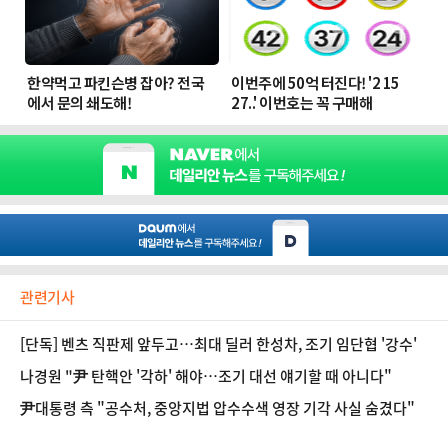
관련기사
[단독] 벤츠 직판제 앞두고…최대 딜러 한성차, 조기 임단협 '강수'
나경원 "尹 탄핵안 '각하' 해야…조기 대선 얘기할 때 아니다"
尹대통령 측 "공수처, 중앙지법 압수수색 영장 기각 사실 숨겼다"