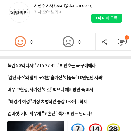
서진주 기자
(pearl@dailian.co.kr)
기사 모아 보기 >
+네이버 구독
0
0
0