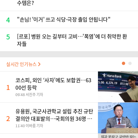
수템은?
4
"손님! '이거' 쓰고 식당·극장 출입 안됩니다"
5
[르포] 병원 오는 길부터 고비…'폭염'에 더 취약한 환
자들
실시간 인기뉴스
●
●
코스피, 외인 ‘사자’에도 보합권…63
1
00선 등락
09:48 서진주 기자
유용원, 국군사관학교 설립 추진 규탄
2
결의안 대표발의…국회의원 36명 동
참
11:40 이바름 기자