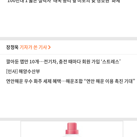
'100만대 1 뚫은 실력자' 태국 총리 옆 미모의 女 경호원 '화제'
장정욱
기자가 쓴 기사
깔아둔 앱만 10개…전기차, 충전 때마다 회원 가입 ‘스트레스’
[인사] 해양수산부
연안해운 우수 화주 세제 혜택…해운조합 “연안 해운 이용 촉진 기대”