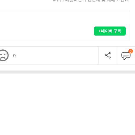
+네이버 구독
0
0