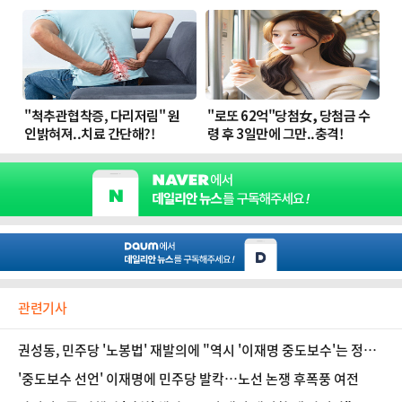
관련기사
권성동, 민주당 '노봉법' 재발의에 "역시 '이재명 중도보수'는 정치
사기"
'중도보수 선언' 이재명에 민주당 발칵…노선 논쟁 후폭풍 여전