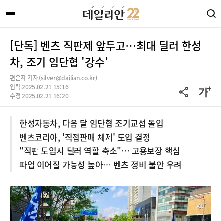
[단독] 벤츠 직판제 앞두고…최대 딜러 한성
차, 조기 임단협 '강수'
편은지 기자 (silver@dailian.co.kr)
입력 2025.02.21 15:16
수정 2025.02.21 16:20
한성자동차, 다음 달 임단협 조기교섭 돌입
벤츠코리아, '직접판매 체제' 도입 결정
"직판 도입시 딜러 역할 축소"… 고용보장 핵심
파업 이어질 가능성 높아… 벤츠 정비 불안 우려