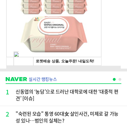
실시간 랭킹뉴스
1
신동엽의 ‘농담’으로 드러난 대학로에 대한 ‘대중적 편
견’ [이슈]
2
"숙련된 모습" 통영 60대女 살인사건, 미제로 갈 가능
성 있나…범인의 실체는?