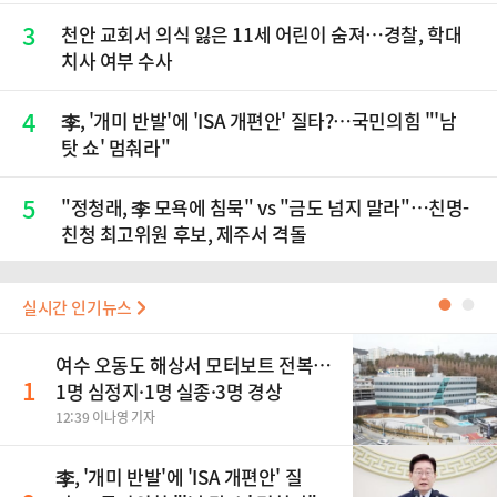
3
천안 교회서 의식 잃은 11세 어린이 숨져…경찰, 학대
치사 여부 수사
4
李, '개미 반발'에 'ISA 개편안' 질타?…국민의힘 "'남
탓 쇼' 멈춰라"
5
"정청래, 李 모욕에 침묵" vs "금도 넘지 말라"…친명-
친청 최고위원 후보, 제주서 격돌
실시간 인기뉴스
●
●
여수 오동도 해상서 모터보트 전복…
1
1명 심정지·1명 실종·3명 경상
12:39 이나영 기자
李, '개미 반발'에 'ISA 개편안' 질