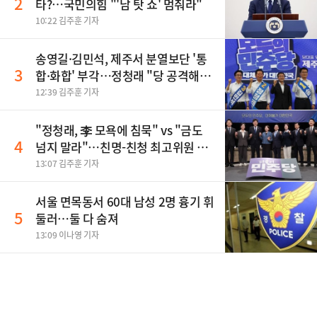
2
타?…국민의힘 "'남 탓 쇼' 멈춰라"
10:22 김주훈 기자
송영길·김민석, 제주서 분열보단 '통
3
합·화합' 부각…정청래 "당 공격해
놓고 뻔뻔해"
12:39 김주훈 기자
"정청래, 李 모욕에 침묵" vs "금도
4
넘지 말라"…친명-친청 최고위원 후
보, 제주서 격돌
13:07 김주훈 기자
서울 면목동서 60대 남성 2명 흉기 휘
5
둘러…둘 다 숨져
13:09 이나영 기자