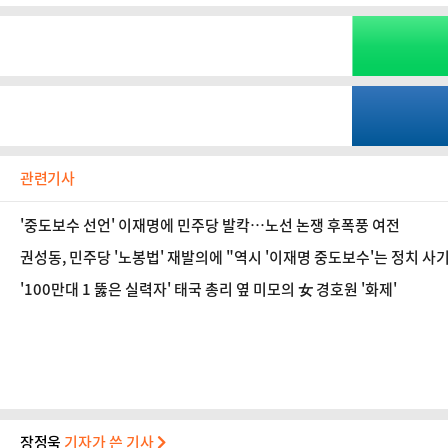
관련기사
'중도보수 선언' 이재명에 민주당 발칵…노선 논쟁 후폭풍 여전
권성동, 민주당 '노봉법' 재발의에 "역시 '이재명 중도보수'는 정치 사기
'100만대 1 뚫은 실력자' 태국 총리 옆 미모의 女 경호원 '화제'
장정욱
기자가 쓴 기사