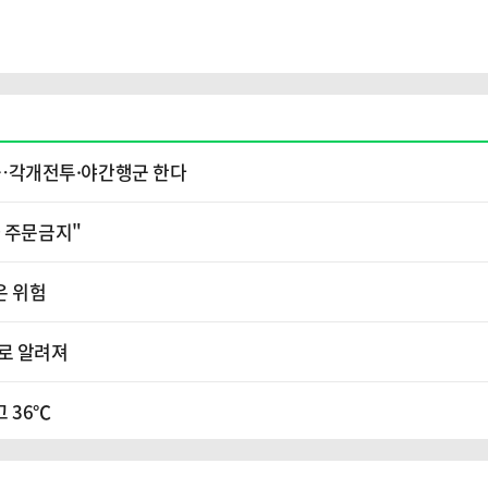
소'…각개전투·야간행군 한다
가 주문금지"
은 위험
로 알려져
고 36℃