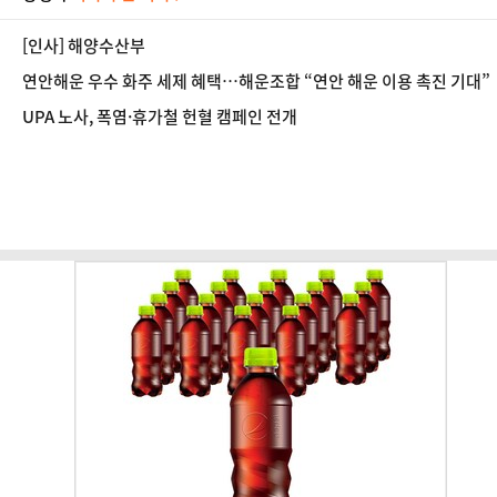
[인사] 해양수산부
연안해운 우수 화주 세제 혜택…해운조합 “연안 해운 이용 촉진 기대”
UPA 노사, 폭염·휴가철 헌혈 캠페인 전개