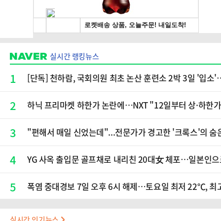
실시간 랭킹뉴스
1
[단독] 천하람, 국회의원 최초 논산 훈련소 2박 3일 '입
2
하닉 프리마켓 하한가 논란에…NXT "12일부터 상·하한
3
"편해서 매일 신었는데"...전문가가 경고한 '크록스'의 숨
4
YG 사옥 출입문 골프채로 내리친 20대女 체포…일본인으
5
폭염 중대경보 7일 오후 6시 해제…토요일 최저 22℃, 최
실시간 인기뉴스