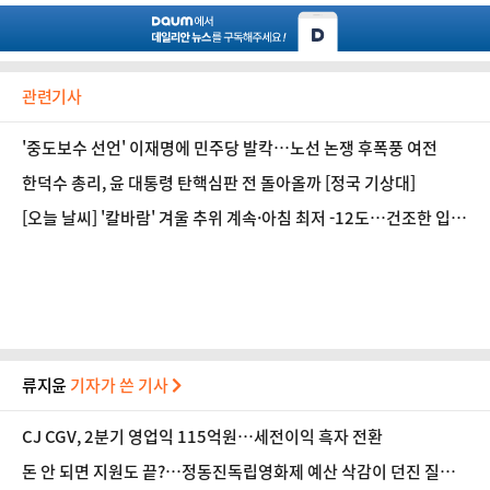
관련기사
'중도보수 선언' 이재명에 민주당 발칵…노선 논쟁 후폭풍 여전
한덕수 총리, 윤 대통령 탄핵심판 전 돌아올까 [정국 기상대]
[오늘 날씨] '칼바람' 겨울 추위 계속·아침 최저 -12도…건조한 입
술 고민이라면
류지윤
기자가 쓴 기사
CJ CGV, 2분기 영업익 115억원…세전이익 흑자 전환
돈 안 되면 지원도 끝?…정동진독립영화제 예산 삭감이 던진 질문