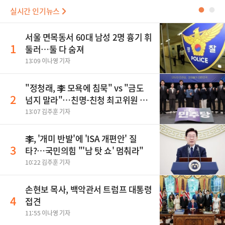
실시간 인기뉴스
●
●
서울 면목동서 60대 남성 2명 흉기 휘
1
둘러…둘 다 숨져
13:09 이나영 기자
"정청래, 李 모욕에 침묵" vs "금도
2
넘지 말라"…친명-친청 최고위원 후
보, 제주서 격돌
13:07 김주훈 기자
李, '개미 반발'에 'ISA 개편안' 질
3
타?…국민의힘 "'남 탓 쇼' 멈춰라"
10:22 김주훈 기자
손현보 목사, 백악관서 트럼프 대통령
4
접견
11:55 이나영 기자