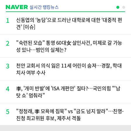
실시간 랭킹뉴스
1
신동엽의 ‘농담’으로 드러난 대학로에 대한 ‘대중적 편
견’ [이슈]
2
"숙련된 모습" 통영 60대女 살인사건, 미제로 갈 가능
성 있나…범인의 실체는?
3
천안 교회서 의식 잃은 11세 어린이 숨져…경찰, 학대
치사 여부 수사
4
李, '개미 반발'에 'ISA 개편안' 질타?…국민의힘 "'남
탓 쇼' 멈춰라"
5
"정청래, 李 모욕에 침묵" vs "금도 넘지 말라"…친명-
친청 최고위원 후보, 제주서 격돌