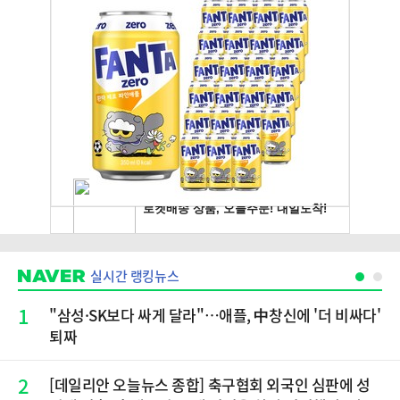
실시간 랭킹뉴스
1
"삼성·SK보다 싸게 달라"…애플, 中창신에 '더 비싸다'
퇴짜
2
[데일리안 오늘뉴스 종합] 축구협회 외국인 심판에 성