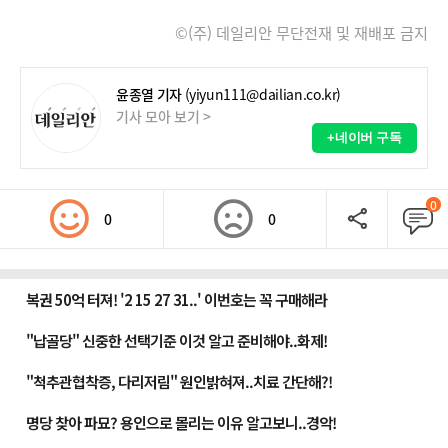
©(주) 데일리안 무단전재 및 재배포 금지
윤종열 기자
(yiyun111@dailian.co.kr)
기사 모아 보기 >
+네이버 구독
0
0
0