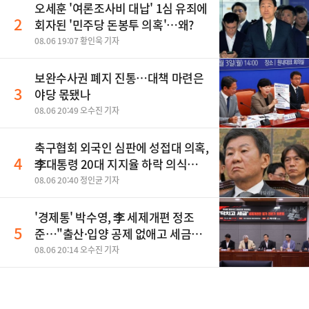
오세훈 '여론조사비 대납' 1심 유죄에
2
회자된 '민주당 돈봉투 의혹'…왜?
08.06 19:07 황인욱 기자
보완수사권 폐지 진통…대책 마련은
3
야당 몫됐나
08.06 20:49 오수진 기자
축구협회 외국인 심판에 성접대 의혹,
4
李대통령 20대 지지율 하락 의식했
나, 삼전닉스 올인은 금물, SK하이닉
08.06 20:40 정인균 기자
스 프리마켓 시초가 논란 재점화, 김
민석 "과반 승리 가능성 99%" 등
'경제통' 박수영, 李 세제개편 정조
5
준…"출산·입양 공제 없애고 세금폭
탄"
08.06 20:14 오수진 기자