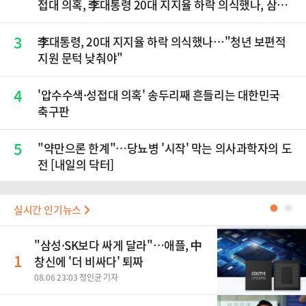
접대 의혹, 李대통령 20대 지지율 하락 의식했나, 삼전
닉스 올인은 금물, SK하이닉스 프리마켓 시초가 논란
재점화, 김민석 "과반 승리 가능성 99%" 등
3
李대통령, 20대 지지율 하락 의식했나…"청년 보편적
지원 문턱 낮춰야"
4
'압수수색·성접대 의혹' 송두리째 흔들리는 대한민국
축구판
5
"약만으론 한계"…당뇨병 '시작' 막는 의사과학자의 도
전 [내일의 닥터]
실시간 인기뉴스
●
●
"삼성·SK보다 싸게 달라"…애플, 中
1
창신에 '더 비싸다' 퇴짜
08.06 23:03 정인균 기자