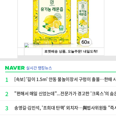
실시간 랭킹뉴스
1
[속보] '길이 1.5m' 안동 물놀이장서 구렁이 출몰…한때 
2
"편해서 매일 신었는데"...전문가가 경고한 '크록스'의 숨
3
송영길·김민석, '조희대 탄핵' 외치자…與법사위원들 "즉