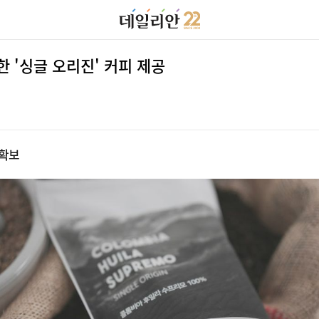
한 '싱글 오리진' 커피 제공
 확보