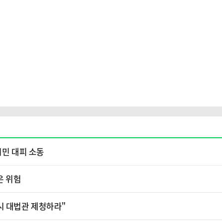
시민 대피 소동
은 위험
시 대법관 제청하라"