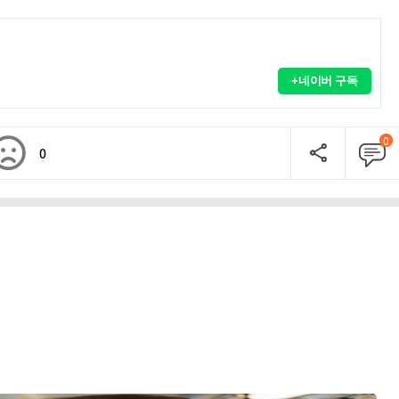
+네이버 구독
0
0