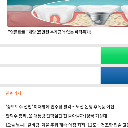
관련기사
'중도보수 선언' 이재명에 민주당 발칵…노선 논쟁 후폭풍 여전
한덕수 총리, 윤 대통령 탄핵심판 전 돌아올까 [정국 기상대]
[오늘 날씨] '칼바람' 겨울 추위 계속·아침 최저 -12도…건조한 입술