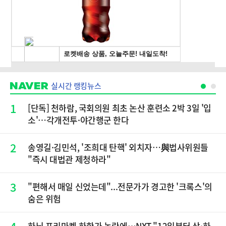
실시간 랭킹뉴스
1
[단독] 천하람, 국회의원 최초 논산 훈련소 2박 3일 '입
소'…각개전투·야간행군 한다
2
송영길·김민석, '조희대 탄핵' 외치자…與법사위원들
"즉시 대법관 제청하라"
3
"편해서 매일 신었는데"...전문가가 경고한 '크록스'의
숨은 위험
하닉 프리마켓 하한가 논란에…NXT "12일부터 상·하