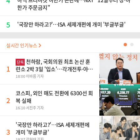
4
한가 주문금지"
5
'국장만 하라고?'…ISA 세제개편에 개미 '부글부글'
실시간 인기뉴스
●
●
천하람, 국회의원 최초 논산 훈
단독
1
련소 2박 3일 '입소'…각개전투·야간
행군 한다
18:00 이바름 기자
코스피, 외인 매도 전환에 6300선 회
2
복 실패
16:10 서진주 기자
'국장만 하라고?'…ISA 세제개편에
3
개미 '부글부글'
19:07 강현태 기자