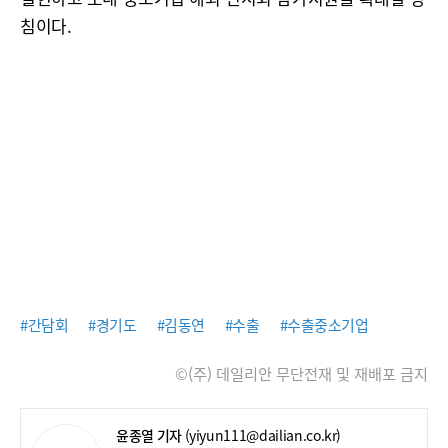
침이다.
#간담회
#경기도
#김동연
#수출
#수출중소기업
©(주) 데일리안 무단전재 및 재배포 금지
윤종열 기자
(yiyun111@dailian.co.kr)