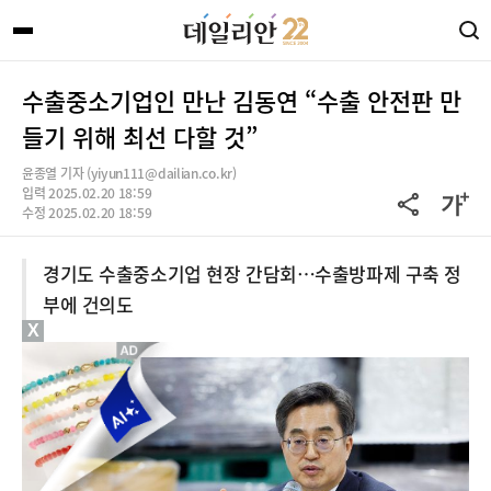
수출중소기업인 만난 김동연 “수출 안전판 만
들기 위해 최선 다할 것”
윤종열 기자 (yiyun111@dailian.co.kr)
입력 2025.02.20 18:59
수정 2025.02.20 18:59
경기도 수출중소기업 현장 간담회…수출방파제 구축 정
부에 건의도
X