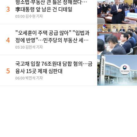
형소법·부동산 큰 틀은 정해졌다…
3
李대통령 앞 남은 건 디테일
05:00 김수현 기자
"오세훈이 주택 공급 않아" "입법과
4
정에 반영"…민주당의 부동산 세제
개편 해법은
05:30 김민석 기자
국고채 입찰 76조원대 담합 혐의…금
5
융사 15곳 제재 심판대
06:00 박진석 기자