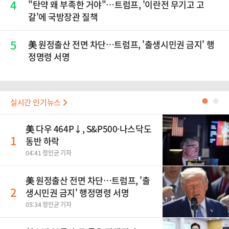
4
"탄약 왜 부족한 거야"…트럼프, '이란전 무기고 고
갈'에 국방장관 질책
5
美 원정출산 전면 차단…트럼프, '출생시민권 금지' 행
정명령 서명
실시간 인기뉴스
●
●
美 다우 464P↓, S&P500·나스닥도
1
동반 하락
04:41 정인균 기자
美 원정출산 전면 차단…트럼프, '출
2
생시민권 금지' 행정명령 서명
05:34 정인균 기자