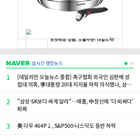
실시간 랭킹뉴스
1
[데일리안 오늘뉴스 종합] 축구협회 외국인 심판에 성
접대 의혹, 李대통령 20대 지지율 하락 의식했나, 삼전
닉스 올인은 금물, SK하이닉스 프리마켓 시초가 논란
재점화, 김민석 "과반 승리 가능성 99%" 등
2
"삼성·SK보다 싸게 달라"…애플, 中창신에 '더 비싸다'
퇴짜
3
美 다우 464P↓, S&P500·나스닥도 동반 하락