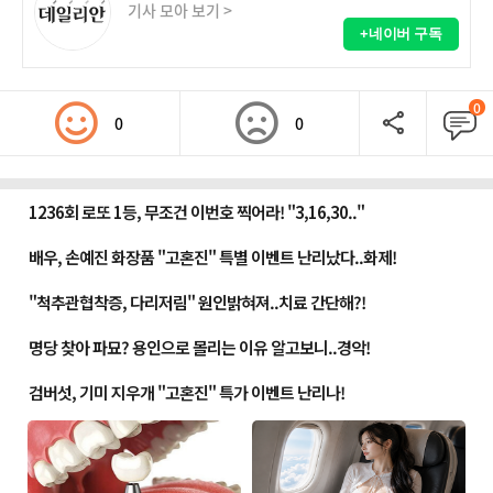
기사 모아 보기 >
+네이버 구독
0
0
0