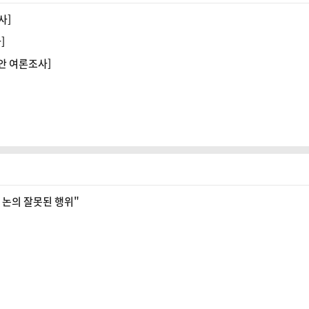
사]
]
리안 여론조사]
와 논의 잘못된 행위"