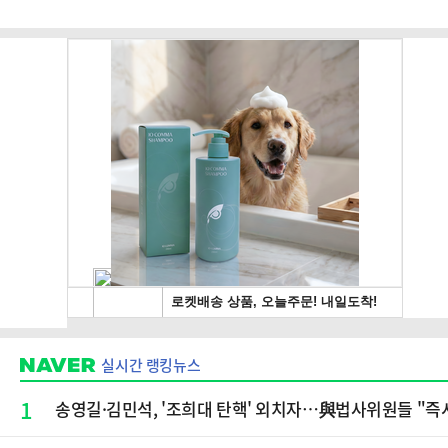
실시간 랭킹뉴스
1
송영길·김민석, '조희대 탄핵' 외치자…與법사위원들 "즉