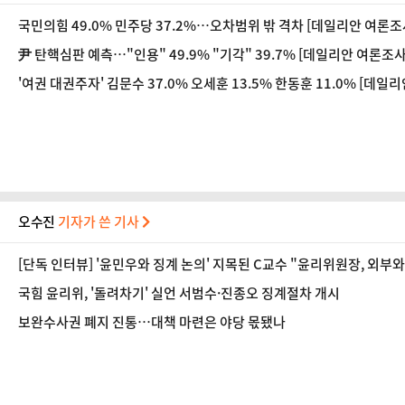
국민의힘 49.0% 민주당 37.2%…오차범위 밖 격차 [데일리안 여론조
尹 탄핵심판 예측…"인용" 49.9% "기각" 39.7% [데일리안 여론조사
'여권 대권주자' 김문수 37.0% 오세훈 13.5% 한동훈 11.0% [데일
오수진
기자가 쓴 기사
[단독 인터뷰] '윤민우와 징계 논의' 지목된 C교수 "윤리위원장, 외부
국힘 윤리위, '돌려차기' 실언 서범수·진종오 징계절차 개시
보완수사권 폐지 진통…대책 마련은 야당 몫됐나