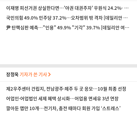
이재명 피선거권 상실한다면…'야권 대권주자' 우원식 24.2%·없
다 23.9% [데일리안 여론조사]
국민의힘 49.0% 민주당 37.2%…오차범위 밖 격차 [데일리안 여
론조사]
尹 탄핵심판 예측…"인용" 49.9% "기각" 39.7% [데일리안 여론
조사]
장정욱
기자가 쓴 기사
제2우주센터 건립지, 전남광주·제주 두 곳 응모…10월 최종 선정
어업인·어업법인 세제 혜택 상시화…어업용 면세유 3년 연장
깔아둔 앱만 10개…전기차, 충전 때마다 회원 가입 ‘스트레스’