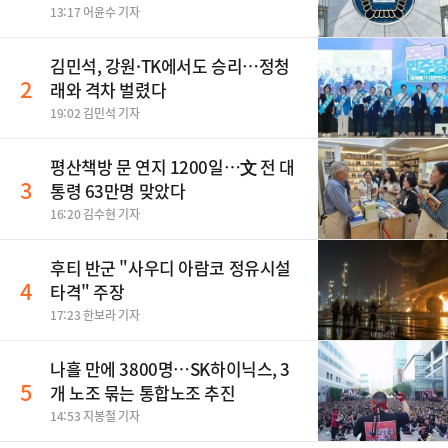
13:17 어윤수 기자
김민석, 강원·TK에서도 승리…정청
2
래와 격차 벌렸다
19:02 김민석 기자
평산책방 문 연지 1200일…文 전 대
3
통령 63만명 맞았다
16:20 김수현 기자
후티 반군 "사우디 아람코 정유시설
4
타격" 주장
17:23 한보라 기자
나흘 만에 3800명…SK하이닉스, 3
5
개 노조 묶는 통합노조 추진
14:53 지봉철 기자