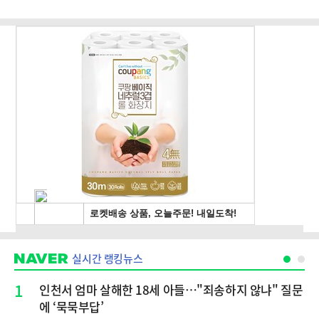
실시간 랭킹뉴스
1
인천서 엄마 살해한 18세 아들…"죄송하지 않냐" 질문
에 ‘묵묵부답’