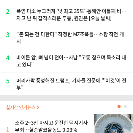
2
폭염 다소 누그러져 '낮 최고 35도'·동해안 이틀째 비…
자고 난 뒤 갑작스러운 두통, 원인은 [오늘 날씨]
3
"돈 되는 건 다한다" 작정한 MZ조폭들…소탕 작전 개
시
4
바이든 암, 뼈 넘어 전이…차남 "고통 참으며 목소리 내
고 있다"
5
머리카락 풍성해진 트럼프, 기자들 질문에 "'이것'이 전
부"
실시간 인기뉴스
●
●
소주 2~3잔 마시고 운전한 택시기사
1
무죄…혈중알코올농도 0.03%