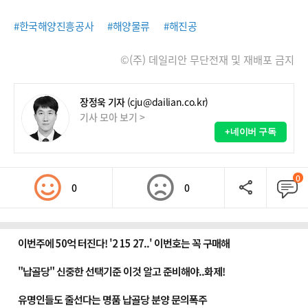
#한국해양진흥공사
#해양물류
#해진공
©(주) 데일리안 무단전재 및 재배포 금지
장정욱 기자
(cju@dailian.co.kr)
기사 모아 보기 >
+네이버 구독
0
0
0