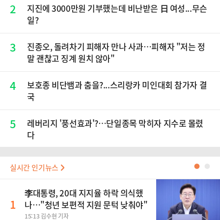
2
지진에 3000만원 기부했는데 비난받은 日 여성...무슨
일?
3
진종오, 돌려차기 피해자 만나 사과…피해자 "저는 정
말 괜찮고 징계 원치 않아"
4
보호종 비단뱀과 춤을?...스리랑카 미인대회 참가자 결
국
5
레버리지 '풍선효과'?…단일종목 막히자 지수로 몰렸
다
실시간 인기뉴스
●
●
李대통령, 20대 지지율 하락 의식했
1
나…"청년 보편적 지원 문턱 낮춰야"
15:13 김수현 기자