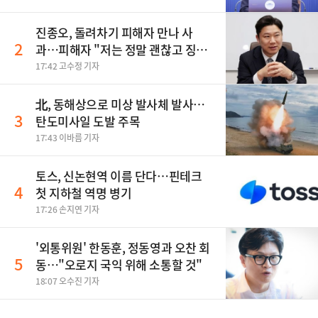
진종오, 돌려차기 피해자 만나 사
2
과…피해자 "저는 정말 괜찮고 징계
원치 않아"
17:42 고수정 기자
北, 동해상으로 미상 발사체 발사…
3
탄도미사일 도발 주목
17:43 이바름 기자
토스, 신논현역 이름 단다…핀테크
4
첫 지하철 역명 병기
17:26 손지연 기자
'외통위원' 한동훈, 정동영과 오찬 회
5
동…"오로지 국익 위해 소통할 것"
18:07 오수진 기자