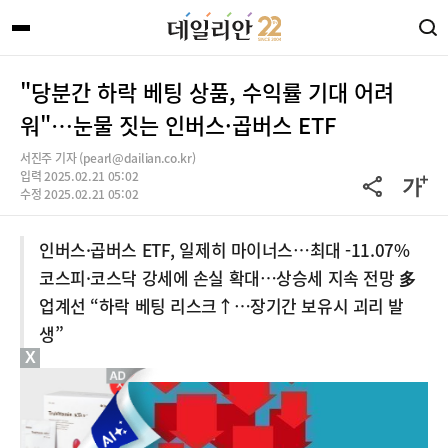
"당분간 하락 베팅 상품, 수익률 기대 어려
워"…눈물 짓는 인버스·곱버스 ETF
서진주 기자 (pearl@dailian.co.kr)
입력 2025.02.21 05:02
수정 2025.02.21 05:02
인버스·곱버스 ETF, 일제히 마이너스…최대 -11.07%
코스피·코스닥 강세에 손실 확대…상승세 지속 전망 多
업계선 “하락 베팅 리스크↑…장기간 보유시 괴리 발
생”
X