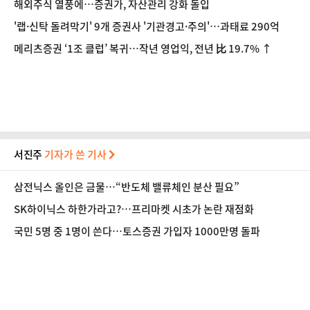
해외주식 열풍에…증권가, 자산관리 강화 돌입
'랩·신탁 돌려막기' 9개 증권사 '기관경고·주의'…과태료 290억
메리츠증권 ‘1조 클럽’ 복귀…작년 영업익, 전년 比 19.7% ↑
서진주
기자가 쓴 기사
삼전닉스 올인은 금물…“반도체 밸류체인 분산 필요”
SK하이닉스 하한가라고?…프리마켓 시초가 논란 재점화
국민 5명 중 1명이 쓴다…토스증권 가입자 1000만명 돌파