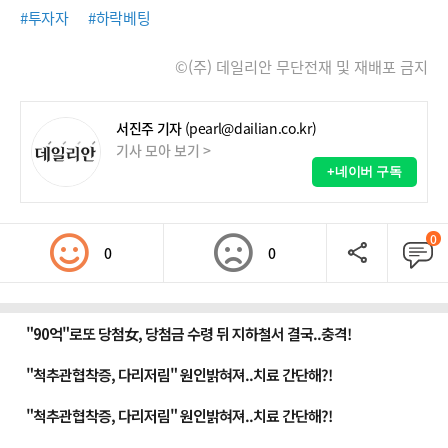
#투자자
#하락베팅
©(주) 데일리안 무단전재 및 재배포 금지
서진주 기자
(pearl@dailian.co.kr)
기사 모아 보기 >
+네이버 구독
0
0
0