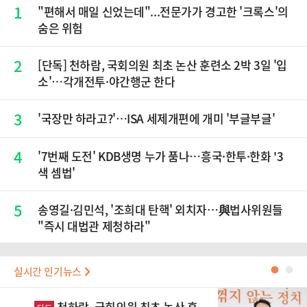
1
"편해서 매일 신었는데"...전문가가 경고한 '크록스'의
숨은 위험
2
[단독] 천하람, 국회의원 최초 논산 훈련소 2박 3일 '입
소'…각개전투·야간행군 한다
3
'국장만 하라고?'…ISA 세제개편에 개미 '부글부글'
4
'7번째 도전' KDB생명 누가 품나…흥국·한투·한화 '3
색 셈법'
5
송영길·김민석, '조희대 탄핵' 외치자…與법사위원들
"즉시 대법관 제청하라"
실시간 인기뉴스
●
●
천하람, 국회의원 최초 논산 훈