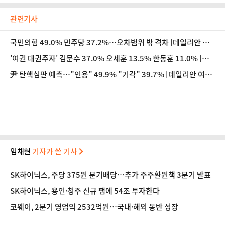
관련기사
국민의힘 49.0% 민주당 37.2%…오차범위 밖 격차 [데일리안 여
론조사]
'여권 대권주자' 김문수 37.0% 오세훈 13.5% 한동훈 11.0% [데
일리안 여론조사]
尹 탄핵심판 예측…"인용" 49.9% "기각" 39.7% [데일리안 여론
조사]
임채현
기자가 쓴 기사
SK하이닉스, 주당 375원 분기배당…추가 주주환원책 3분기 발표
SK하이닉스, 용인·청주 신규 팹에 54조 투자한다
코웨이, 2분기 영업익 2532억원…국내·해외 동반 성장