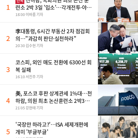
단독
1
련소 2박 3일 '입소'…각개전투·야간
행군 한다
18:00 이바름 기자
李대통령, 6시간 부동산 2차 점검회
2
의…"과감히 판단·실천하라"
20:30 김수현 기자
코스피, 외인 매도 전환에 6300선 회
3
복 실패
16:10 서진주 기자
美, 포스코 후판 상계관세 1%대…천
4
하람, 의원 최초 논산훈련소 2박3일
'입소'
21:05 강현태 기자
'국장만 하라고?'…ISA 세제개편에
5
개미 '부글부글'