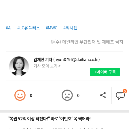
#AI
#LG유플러스
#MWC
#익시젠
©(주) 데일리안 무단전재 및 재배포 금지
임채현 기자
(hyun0796@dailian.co.kr)
기사 모아 보기 >
+네이버 구독
0
0
0