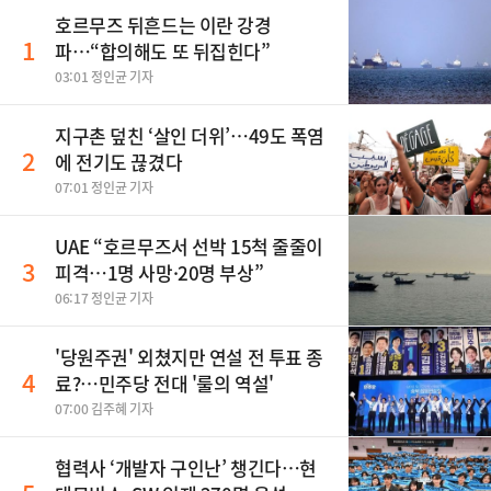
호르무즈 뒤흔드는 이란 강경
1
파…“합의해도 또 뒤집힌다”
03:01 정인균 기자
지구촌 덮친 ‘살인 더위’…49도 폭염
2
에 전기도 끊겼다
07:01 정인균 기자
UAE “호르무즈서 선박 15척 줄줄이
3
피격…1명 사망·20명 부상”
06:17 정인균 기자
'당원주권' 외쳤지만 연설 전 투표 종
4
료?…민주당 전대 '룰의 역설'
07:00 김주혜 기자
협력사 ‘개발자 구인난’ 챙긴다…현