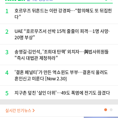
1
호르무즈 뒤흔드는 이란 강경파…“합의해도 또 뒤집힌
다”
2
UAE “호르무즈서 선박 15척 줄줄이 피격…1명 사망·
20명 부상”
3
송영길·김민석, '조희대 탄핵' 외치자…與법사위원들
"즉시 대법관 제청하라"
4
'결혼 페널티'가 만든 역쇼윈도 부부…결혼식 올려도
혼인신고 미룬다 [Now 2.30]
5
지구촌 덮친 ‘살인 더위’…49도 폭염에 전기도 끊겼다
실시간 인기뉴스
●
●