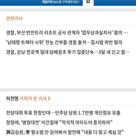
관련기사
경찰, 부산 반얀트리 리조트 공사 관계자 '업무상과실치사' 혐의 입
건
'남태령 트랙터 시위' 전농 간부들 경찰 출석…집시법 위반 혐의
경찰, 강남·천호역 일대 담배꽁초 투기 집중단속…3달 새 신고 절
반 '뚝'
허찬영
기자가 쓴 기사
전당대회 투표 한창인데…민주당 당원 1.7만명 개인정보 유출
정청래, '명청대전' 이간질에 "악의적 마타도어 중지하라"
與김승원, 李 형소법 안 읽어봐서 발언에 "내용 다 알고 계실 것"