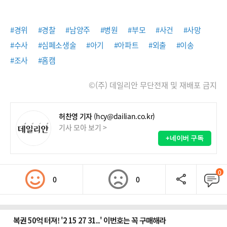
#경위
#경찰
#남양주
#병원
#부모
#사건
#사망
#수사
#심폐소생술
#아기
#아파트
#외출
#이송
#조사
#홈캠
©(주) 데일리안 무단전재 및 재배포 금지
허찬영 기자
(hcy@dailian.co.kr)
기사 모아 보기 >
+네이버 구독
0
0
0