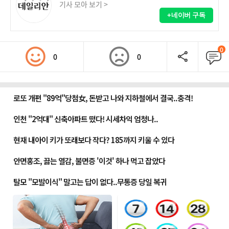
기사 모아 보기 >
+네이버 구독
0
0
0