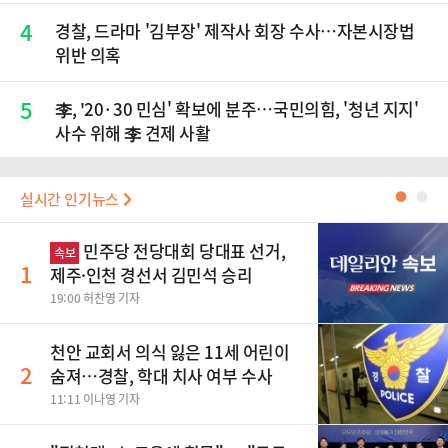
4
경찰, 드라마 '김부장' 제작사 회장 수사…자본시장법
위반 의혹
5
李, '20·30 민심' 확보에 분주…국민의힘, '청년 지지'
사수 위해 李 견제 사활
실시간 인기뉴스
●
●
민주당 전당대회 당대표 선거,
속보
1
제주·인천 경선서 김민석 승리
19:00 허찬영 기자
천안 교회서 의식 잃은 11세 어린이
2
숨져…경찰, 학대 치사 여부 수사
11:11 이나영 기자