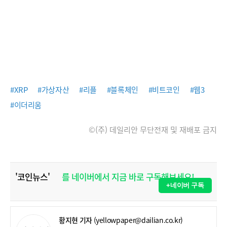
#XRP
#가상자산
#리플
#블록체인
#비트코인
#웹3
#이더리움
©(주) 데일리안 무단전재 및 재배포 금지
'코인뉴스'
를 네이버에서 지금 바로 구독해보세요!
+네이버 구독
황지현 기자
(yellowpaper@dailian.co.kr)