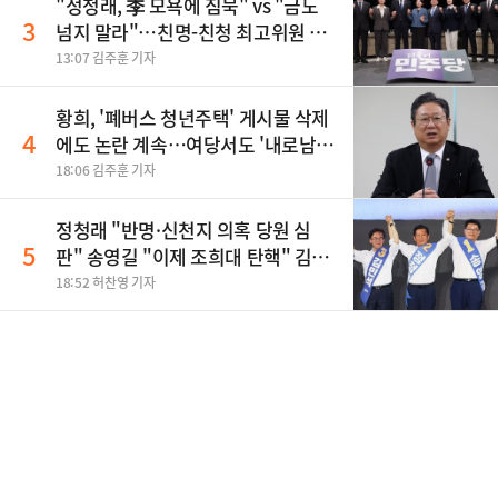
"정청래, 李 모욕에 침묵" vs "금도
3
넘지 말라"…친명-친청 최고위원 후
보, 제주서 격돌
13:07 김주훈 기자
황희, '폐버스 청년주택' 게시물 삭제
4
에도 논란 계속…여당서도 '내로남
불' 비판
18:06 김주훈 기자
정청래 "반명·신천지 의혹 당원 심
5
판" 송영길 "이제 조희대 탄핵" 김민
석 "대체불가 민주당"
18:52 허찬영 기자