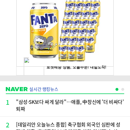
실시간 랭킹뉴스
1
"삼성·SK보다 싸게 달라"…애플, 中창신에 '더 비싸다'
퇴짜
2
[데일리안 오늘뉴스 종합] 축구협회 외국인 심판에 성