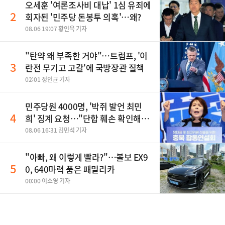
오세훈 '여론조사비 대납' 1심 유죄에
2
회자된 '민주당 돈봉투 의혹'…왜?
08.06 19:07 황인욱 기자
"탄약 왜 부족한 거야"…트럼프, '이
3
란전 무기고 고갈'에 국방장관 질책
02:01 정인균 기자
민주당원 4000명, '박쥐 발언 최민
4
희' 징계 요청…"단합 훼손 확인해
야"
08.06 16:31 김민석 기자
"아빠, 왜 이렇게 빨라?"…볼보 EX9
5
0, 640마력 품은 패밀리카
00:00 이소영 기자