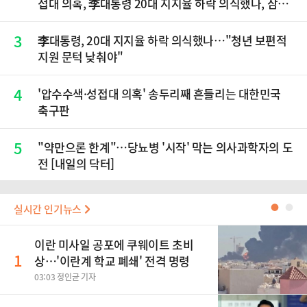
접대 의혹, 李대통령 20대 지지율 하락 의식했나, 삼전
닉스 올인은 금물, SK하이닉스 프리마켓 시초가 논란
재점화, 김민석 "과반 승리 가능성 99%" 등
3
李대통령, 20대 지지율 하락 의식했나…"청년 보편적
지원 문턱 낮춰야"
4
'압수수색·성접대 의혹' 송두리째 흔들리는 대한민국
축구판
5
"약만으론 한계"…당뇨병 '시작' 막는 의사과학자의 도
전 [내일의 닥터]
실시간 인기뉴스
●
●
이란 미사일 공포에 쿠웨이트 초비
1
상…'이란계 학교 폐쇄' 전격 명령
03:03 정인균 기자