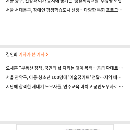
서울 중구, 건강과 여가 동시에 챙기는 '생활체육교실' 수강생 모집
서울 서대문구, 장애인 평생학습도시 선정…다양한 특화 프로그램
운영
김인희
기자가 쓴 기사
오세훈 "부동산 정책, 국민의 삶 지키는 것이 목적…공급 확대로 전
환해야"
서울 관악구, 아동·청소년 100명에 '예술꿈키트' 전달…지역 베이
커리 기부로 추진
지난해 합격한 새내기 노무사들, 연수교육 마치고 공인노무사로 새
출발