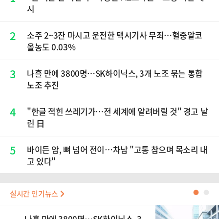
시
2
소주 2~3잔 마시고 운전한 택시기사 무죄…혈중알코
올농도 0.03%
3
나흘 만에 3800명…SK하이닉스, 3개 노조 묶는 통합
노조 추진
4
"한글 적힌 쓰레기가…전 세계에 알려버릴 것" 경고 날
린 日
5
바이든 암, 뼈 넘어 전이…차남 "고통 참으며 목소리 내
고 있다"
실시간 인기뉴스
●
●
나흘 만에 3800명…SK하이닉스, 3