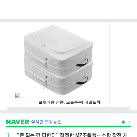
실시간 랭킹뉴스
1
"돈 되는 건 다한다" 작정한 MZ조폭들…소탕 작전 개