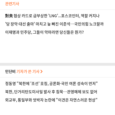
관련기사
對美 협상 카드로 급부상한 'LNG'...포스코인터, 역할 커지나
'당 장악·대선 출마' 마치고 늪 빠진 이준석…국민의힘 노크할까
이재명과 민주당, 그들이 악마라면 당신들은 뭔가?
민단비
기자가 쓴 기사
정동영 "북한에 '조선' 호칭, 공론화·국민 여론 성숙이 먼저"
북한, 단거리탄도미사일 발사 후 침묵…관영매체 보도 없어
외교부, 통일부와 엇박자 논란에 "이견은 자연스러운 현상"