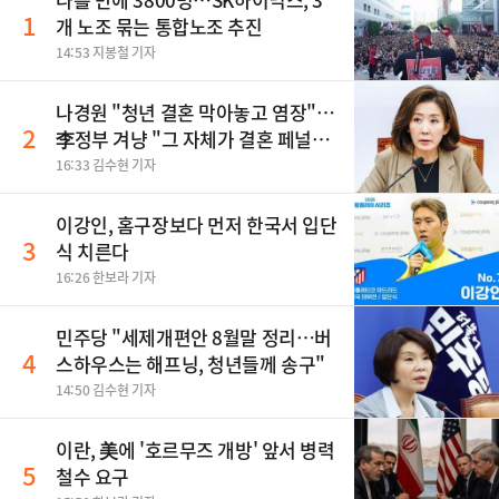
1
개 노조 묶는 통합노조 추진
14:53 지봉철 기자
나경원 "청년 결혼 막아놓고 염장"…
2
李정부 겨냥 "그 자체가 결혼 페널
티"
16:33 김수현 기자
이강인, 홈구장보다 먼저 한국서 입단
3
식 치른다
16:26 한보라 기자
민주당 "세제개편안 8월말 정리…버
4
스하우스는 해프닝, 청년들께 송구"
14:50 김수현 기자
이란, 美에 '호르무즈 개방' 앞서 병력
5
철수 요구