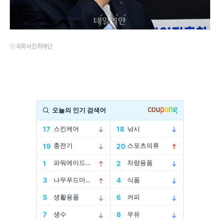
ⓒ국회사진취재단