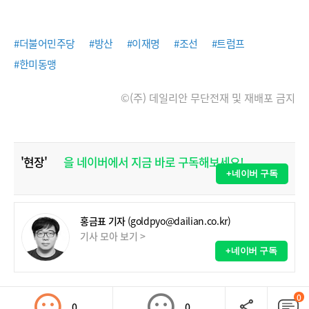
#더불어민주당
#방산
#이재명
#조선
#트럼프
#한미동맹
©(주) 데일리안 무단전재 및 재배포 금지
'현장'
을 네이버에서 지금 바로 구독해보세요!
+네이버 구독
홍금표 기자
(goldpyo@dailian.co.kr)
기사 모아 보기 >
+네이버 구독
0
0
0