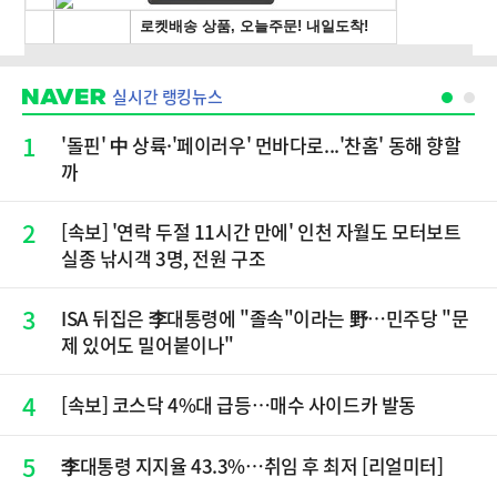
실시간 랭킹뉴스
1
'돌핀' 中 상륙·'페이러우' 먼바다로...'찬홈' 동해 향할
까
2
[속보] '연락 두절 11시간 만에' 인천 자월도 모터보트
실종 낚시객 3명, 전원 구조
3
ISA 뒤집은 李대통령에 "졸속"이라는 野…민주당 "문
제 있어도 밀어붙이나"
4
[속보] 코스닥 4%대 급등…매수 사이드카 발동
5
李대통령 지지율 43.3%…취임 후 최저 [리얼미터]