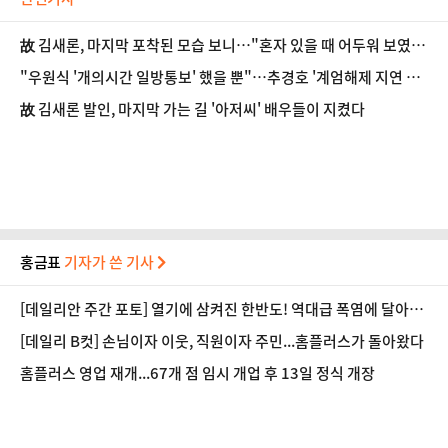
故 김새론, 마지막 포착된 모습 보니…"혼자 있을 때 어두워 보였
다"
"우원식 '개의시간 일방통보' 했을 뿐"…추경호 '계엄해제 지연 누
명' 조목조목 반박
故 김새론 발인, 마지막 가는 길 '아저씨' 배우들이 지켰다
홍금표
기자가 쓴 기사
[데일리안 주간 포토] 열기에 삼켜진 한반도! 역대급 폭염에 달아오
른 도심!
[데일리 B컷] 손님이자 이웃, 직원이자 주민...홈플러스가 돌아왔다
홈플러스 영업 재개...67개 점 임시 개업 후 13일 정식 개장