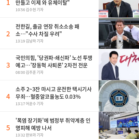
1
만들고 이제 와 유체이탈"
10:56 김수현 기자
전한길, 출금 연장 취소소송 패
2
소…"수사 차질 우려"
13:19 김남하 기자
국민의힘, '당권파-쇄신파' 노선 투쟁
3
예고…'장동혁 사퇴론' 2차전 전운
08:00 김주훈 기자
소주 2~3잔 마시고 운전한 택시기사
4
무죄…혈중알코올농도 0.03%
13:17 어윤수 기자
'폭염 장기화'에 범정부 취약계층 인
5
명피해 예방 나서
13:32 한보라 기자