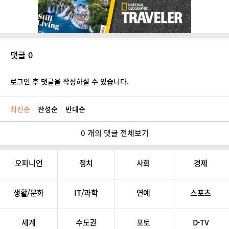
댓글 0
로그인 후 댓글을 작성하실 수 있습니다.
최신순
찬성순
반대순
0 개의 댓글 전체보기
오피니언
정치
사회
경제
생활/문화
IT/과학
연예
스포츠
세계
수도권
포토
D-TV