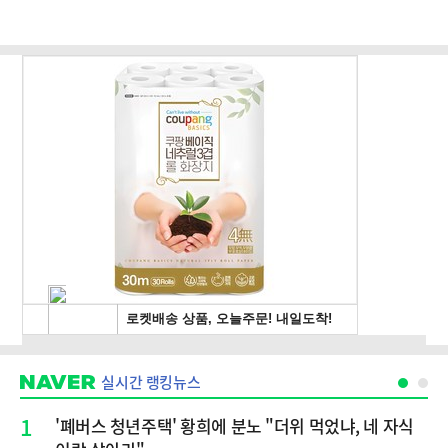
실시간 랭킹뉴스
1
'폐버스 청년주택' 황희에 분노 "더위 먹었냐, 네 자식