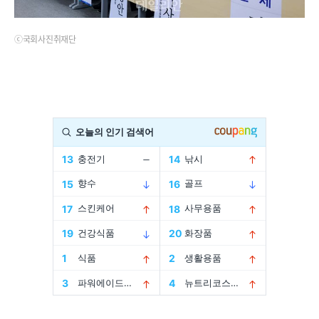
ⓒ국회사진취재단