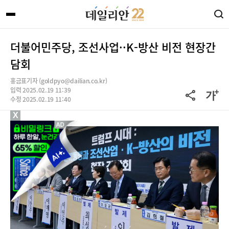
더불어민주당, 조선사업··K-방산 비전 현장간
담회
홍금표기자 (goldpyo@dailian.co.kr)
입력 2025.02.19 11:39
수정 2025.02.19 11:40
X