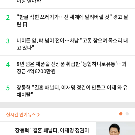
이랑 살아라"
2
"한글 적힌 쓰레기가…전 세계에 알려버릴 것" 경고 날
린 日
3
바이든 암, 뼈 넘어 전이…차남 "고통 참으며 목소리 내
고 있다"
4
8년 넘은 제품을 신상품 취급한 '농협하나로유통'…과
징금 4억6200만원
5
장동혁 "결혼 패널티, 이재명 정권이 만들고 이제 와 유
체이탈"
실시간 인기뉴스
●
●
장동혁 "결혼 패널티, 이재명 정권이